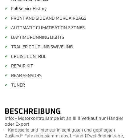
✔
FullServiceHistory
✔
FRONT AND SIDE AND MORE AIRBAGS
✔
AUTOMATIC CLIMATISATION 2 ZONES
✔
DAYTIME RUNNING LIGHTS
✔
TRAILER COUPLING SWIVELING
✔
CRUISE CONTROL
✔
REPAIR KIT
✔
REAR SENSORS
✔
TUNER
BESCHREIBUNG
Info:∗Motorkontrolllampe ist an !!!!!! Verkauf nur Händler
oder Export
– Karosserie und Interieur in echt guten und gepflegten
Zustand* Fahrzeug stammt aus 1.Hand (Zwei Briefeinträge,