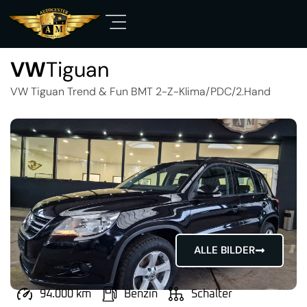
VW
Tiguan
VW Tiguan Trend & Fun BMT 2-Z-Klima/PDC/2.Hand
ALLE BILDER
94.000 km
Benzin
Schalter