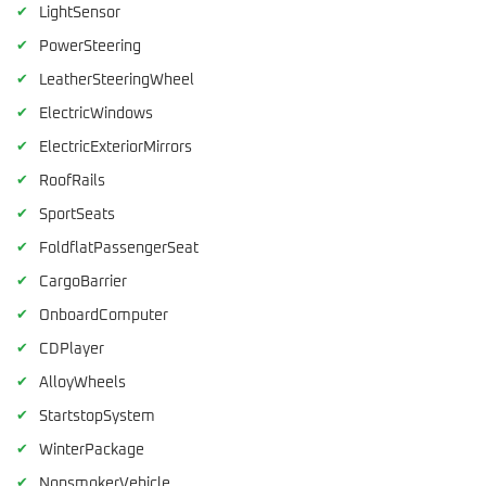
✔
LightSensor
✔
PowerSteering
✔
LeatherSteeringWheel
✔
ElectricWindows
✔
ElectricExteriorMirrors
✔
RoofRails
✔
SportSeats
✔
FoldflatPassengerSeat
✔
CargoBarrier
✔
OnboardComputer
✔
CDPlayer
✔
AlloyWheels
✔
StartstopSystem
✔
WinterPackage
✔
NonsmokerVehicle