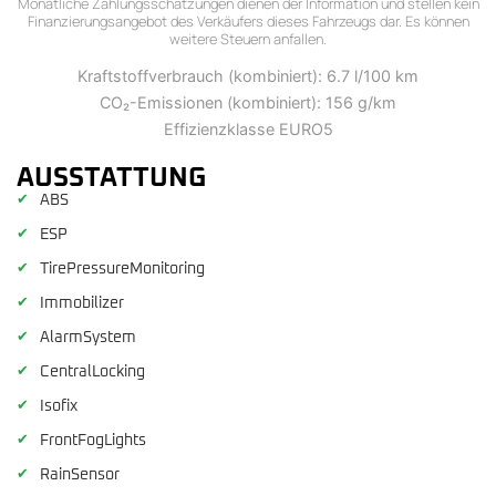
Monatliche Zahlungsschätzungen dienen der Information und stellen kein
Finanzierungsangebot des Verkäufers dieses Fahrzeugs dar. Es können
weitere Steuern anfallen.
Kraftstoffverbrauch (kombiniert): 6.7 l/100 km
CO₂-Emissionen (kombiniert): 156 g/km
Effizienzklasse EURO5
AUSSTATTUNG
✔
ABS
✔
ESP
✔
TirePressureMonitoring
✔
Immobilizer
✔
AlarmSystem
✔
CentralLocking
✔
Isofix
✔
FrontFogLights
✔
RainSensor