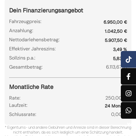
Dein Finanzierungsangebot
Fahrzeugpreis:
6.950,00 €
Anzahlung:
1.042,50 €
Nettodarlehensbetrag:
5.907,50 €
Effektiver Jahreszins:
3,49 %
Sollzins p.a.:
5,83 %
Gesamtbetrag:
6.113,67 €
Monatliche Rate
Rate:
250,00 €
Laufzeit:
24 Monate
Schlussrate:
0,00 €
* Eigentums- und andere Gebühren und Anreize sind in dieser Berechnung
nicht enthalten, da es sich lediglich um eine Schätzung handelt.