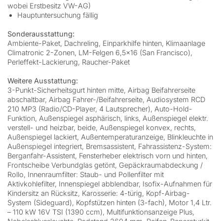
wobei Erstbesitz VW-AG)
Hauptuntersuchung fällig
Sonderausstattung:
Ambiente-Paket, Dachreling, Einparkhilfe hinten, Klimaanlage
Climatronic 2-Zonen, LM-Felgen 6,5×16 (San Francisco),
Perleffekt-Lackierung, Raucher-Paket
Weitere Ausstattung:
3-Punkt-Sicherheitsgurt hinten mitte, Airbag Beifahrerseite
abschaltbar, Airbag Fahrer-/Beifahrerseite, Audiosystem RCD
210 MP3 (Radio/CD-Player, 4 Lautsprecher), Auto-Hold-
Funktion, Außenspiegel asphärisch, links, Außenspiegel elektr.
verstell- und heizbar, beide, Außenspiegel konvex, rechts,
Außenspiegel lackiert, Außentemperaturanzeige, Blinkleuchte in
Außenspiegel integriert, Bremsassistent, Fahrassistenz-System:
Berganfahr-Assistent, Fensterheber elektrisch vorn und hinten,
Frontscheibe Verbundglas getönt, Gepäckraumabdeckung /
Rollo, Innenraumfilter: Staub- und Pollenfilter mit
Aktivkohlefilter, Innenspiegel abblendbar, Isofix-Aufnahmen für
Kindersitz an Rücksitz, Karosserie: 4-türig, Kopf-Airbag-
System (Sideguard), Kopfstützen hinten (3-fach), Motor 1,4 Ltr.
– 110 kW 16V TSI (1390 ccm), Multifunktionsanzeige Plus,