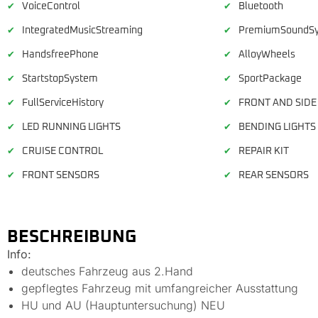
VoiceControl
Bluetooth
✔
✔
IntegratedMusicStreaming
PremiumSoundS
✔
✔
HandsfreePhone
AlloyWheels
✔
✔
StartstopSystem
SportPackage
✔
✔
FullServiceHistory
FRONT AND SIDE
✔
✔
LED RUNNING LIGHTS
BENDING LIGHTS
✔
✔
CRUISE CONTROL
REPAIR KIT
✔
✔
FRONT SENSORS
REAR SENSORS
✔
✔
BESCHREIBUNG
Info:
deutsches Fahrzeug aus 2.Hand
gepflegtes Fahrzeug mit umfangreicher Ausstattung
HU und AU (Hauptuntersuchung) NEU