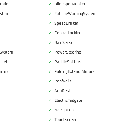
toring
BlindSpotMonitor
✔
ystem
FatigueWarningSystem
✔
SpeedLimiter
✔
CentralLocking
✔
RainSensor
✔
rSystem
PowerSteering
✔
heel
PaddleShifters
✔
rrors
FoldingExteriorMirrors
✔
RoofRails
✔
ArmRest
✔
ElectricTailgate
✔
Navigation
✔
Touchscreen
✔