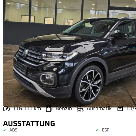
116.000 km
Benzin
Automatik
10/
AUSSTATTUNG
ABS
ESP
✔
✔