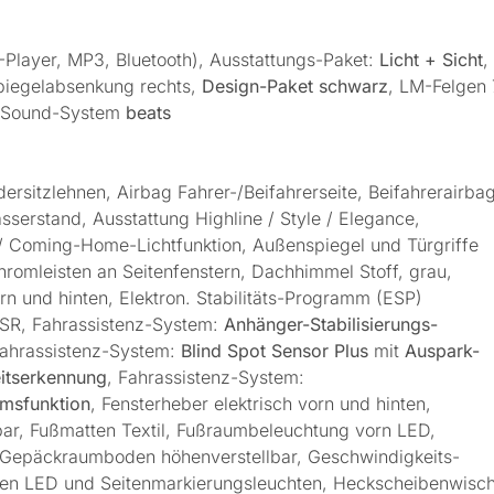
Player, MP3, Bluetooth), Ausstattungs-Paket:
Licht + Sicht
,
piegelabsenkung rechts,
Design-Paket schwarz
, LM-Felgen 
 Sound-System
beats
ersitzlehnen, Airbag Fahrer-/Beifahrerseite, Beifahrerairba
erstand, Ausstattung Highline / Style / Elegance,
/ Coming-Home-Lichtfunktion, Außenspiegel und Türgriffe
romleisten an Seitenfenstern, Dachhimmel Stoff, grau,
orn und hinten, Elektron. Stabilitäts-Programm (ESP)
MSR, Fahrassistenz-System:
Anhänger-Stabilisierungs-
Fahrassistenz-System:
Blind Spot Sensor Plus
mit
Auspark-
itserkennung
, Fahrassistenz-System:
emsfunktion
, Fensterheber elektrisch vorn und hinten,
bar, Fußmatten Textil, Fußraumbeleuchtung vorn LED,
Gepäckraumboden höhenverstellbar, Geschwindigkeits-
en LED und Seitenmarkierungsleuchten, Heckscheibenwisch