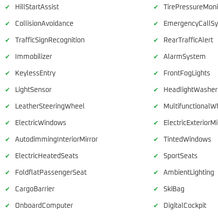
HillStartAssist
TirePressureMoni
✔
✔
CollisionAvoidance
EmergencyCallS
✔
✔
TrafficSignRecognition
RearTrafficAlert
✔
✔
Immobilizer
AlarmSystem
✔
✔
KeylessEntry
FrontFogLights
✔
✔
LightSensor
HeadlightWashe
✔
✔
LeatherSteeringWheel
MultifunctionalW
✔
✔
ElectricWindows
ElectricExteriorMi
✔
✔
AutodimmingInteriorMirror
TintedWindows
✔
✔
ElectricHeatedSeats
SportSeats
✔
✔
FoldflatPassengerSeat
AmbientLighting
✔
✔
CargoBarrier
SkiBag
✔
✔
OnboardComputer
DigitalCockpit
✔
✔