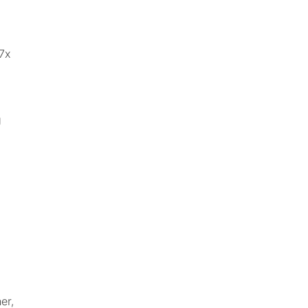
7x
g
er,