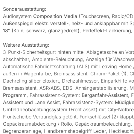
Sonderausstattung:
Audiosystem
Composition Media
(Touchscreen, Radio/CD-
Außenspiegel elektr. verstell-, heiz- und anklappbar
mit S
18″ (Köln, schwarz, glanzgedreht)
,
Perleffekt-Lackierung
,
Weitere Ausstattung:
3-Punkt-Sicherheitsgurt hinten mitte, Ablagetasche an Vord
abschaltbar, Ambiente-Beleuchtung, Anzeige für Waschwass
Automatische Fahrlichtschaltung (ALS) mit Leaving Home 
außen in Wagenfarbe, Bremsassistent, Chrom-Paket (1), Ch
Dachreling silber eloxiert, Drehzahlmesser, Einparkhilfe v
Bremsassistent, ASR/ABS, EDS, Anhängerstabilisierung, 
Programm
, Fahrassistenz-System:
Berganfahr-Assistent
, 
Assistent und Lane Assist
, Fahrassistenz-System:
Müdigke
Umfeldbeobachtungssystem
(Front assist) mit
City-Notbr
Frontscheibe Verbundglas getönt, Funkschlüssel (2) klapp
Gepäckraumabdeckung / Rollo, Gepäckraumbeleuchtung, 
Begrenzeranlage, Handbremshebelgriff Leder, Heckleucht