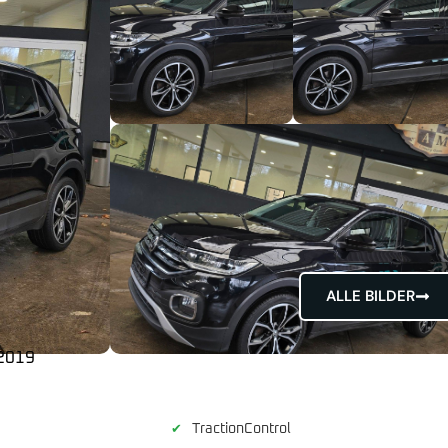
ALLE BILDER
2019
TractionControl
✔