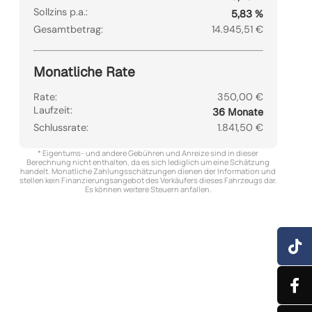
Sollzins p.a.:
5,83 %
Gesamtbetrag:
14.945,51 €
Monatliche Rate
Rate:
350,00 €
Laufzeit:
36 Monate
Schlussrate:
1.841,50 €
* Eigentums- und andere Gebühren und Anreize sind in dieser
Berechnung nicht enthalten, da es sich lediglich um eine Schätzung
handelt. Monatliche Zahlungsschätzungen dienen der Information und
stellen kein Finanzierungsangebot des Verkäufers dieses Fahrzeugs dar.
Es können weitere Steuern anfallen.