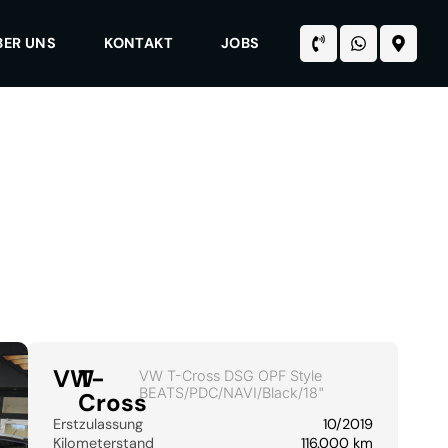
BER UNS
KONTAKT
JOBS
VW
T-
VW T-Cross DSG OPF Style
BEATS/PDC/NAVI/Black/18"
Cross
Erstzulassung
10/2019
Kilometerstand
116.000 km