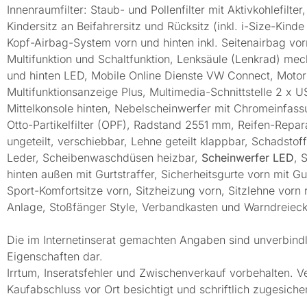
Innenraumfilter: Staub- und Pollenfilter mit Aktivkohlefilt
Kindersitz an Beifahrersitz und Rücksitz (inkl. i-Size-Kinde 
Kopf-Airbag-System vorn und hinten inkl. Seitenairbag vor
Multifunktion und Schaltfunktion, Lenksäule (Lenkrad) mec
und hinten LED, Mobile Online Dienste VW Connect, Motor
Multifunktionsanzeige Plus, Multimedia-Schnittstelle 2 x
Mittelkonsole hinten, Nebelscheinwerfer mit Chromeinfass
Otto-Partikelfilter (OPF), Radstand 2551 mm, Reifen-Repara
ungeteilt, verschiebbar, Lehne geteilt klappbar, Schadst
Leder, Scheibenwaschdüsen heizbar,
Scheinwerfer LED
, 
hinten außen mit Gurtstraffer, Sicherheitsgurte vorn mit Gur
Sport-Komfortsitze vorn, Sitzheizung vorn, Sitzlehne vorn
Anlage, Stoßfänger Style, Verbandkasten und Warndreieck,
Die im Internetinserat gemachten Angaben sind unverbindl
Eigenschaften dar.
Irrtum, Inseratsfehler und Zwischenverkauf vorbehalten. V
Kaufabschluss vor Ort besichtigt und schriftlich zugesiche