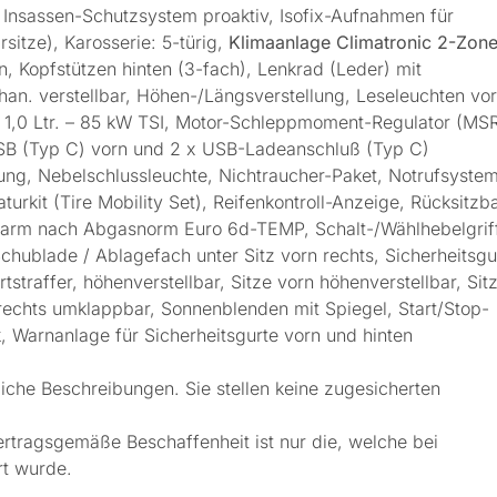
er, Insassen-Schutzsystem proaktiv, Isofix-Aufnahmen für
rsitze), Karosserie: 5-türig,
Klimaanlage Climatronic 2-Zon
n, Kopfstützen hinten (3-fach), Lenkrad (Leder) mit
han. verstellbar, Höhen-/Längsverstellung, Leseleuchten vo
 1,0 Ltr. – 85 kW TSI, Motor-Schleppmoment-Regulator (MSR
 USB (Typ C) vorn und 2 x USB-Ladeanschluß (Typ C)
ung, Nebelschlussleuchte, Nichtraucher-Paket, Notrufsystem
turkit (Tire Mobility Set), Reifenkontroll-Anzeige, Rücksitzb
offarm nach Abgasnorm Euro 6d-TEMP, Schalt-/Wählhebelgrif
Schublade / Ablagefach unter Sitz vorn rechts, Sicherheitsgu
tstraffer, höhenverstellbar, Sitze vorn höhenverstellbar, Sit
 rechts umklappbar, Sonnenblenden mit Spiegel, Start/Stop-
 Warnanlage für Sicherheitsgurte vorn und hinten
iche Beschreibungen. Sie stellen keine zugesicherten
ertragsgemäße Beschaffenheit ist nur die, welche bei
rt wurde.