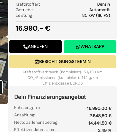
Kraftstoffart
Benzin
Getriebe
Automatik
Leistung
85 kW (116 PS)
16.990,- €
ANRUFEN
WHATSAPP
BESICHTIGUNGSTERMIN
Kraftstoffverbrauch (kombiniert): 5 l/100 km
CO₂-Emissionen (kombiniert): 114 g/km
Effizienzklasse EURO6
Dein Finanzierungsangebot
Fahrzeugpreis:
16.990,00 €
Anzahlung:
2.548,50 €
Nettodarlehensbetrag:
14.441,50 €
Effektiver Jahreszins:
3,49 %