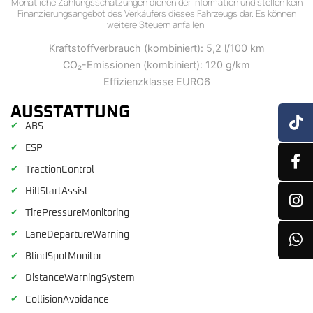
Monatliche Zahlungsschätzungen dienen der Information und stellen kein
Finanzierungsangebot des Verkäufers dieses Fahrzeugs dar. Es können
weitere Steuern anfallen.
Kraftstoffverbrauch (kombiniert): 5,2 l/100 km
CO₂-Emissionen (kombiniert): 120 g/km
Effizienzklasse EURO6
AUSSTATTUNG
✔
ABS
✔
ESP
✔
TractionControl
✔
HillStartAssist
✔
TirePressureMonitoring
✔
LaneDepartureWarning
✔
BlindSpotMonitor
✔
DistanceWarningSystem
✔
CollisionAvoidance