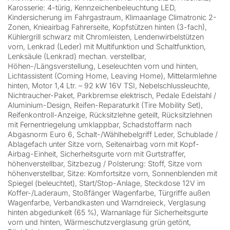
Karosserie: 4-türig, Kennzeichenbeleuchtung LED,
Kindersicherung im Fahrgastraum, Klimaanlage Climatronic 2-
Zonen, Knieairbag Fahrerseite, Kopfstützen hinten (3-fach),
Kühlergrill schwarz mit Chromleisten, Lendenwirbelstützen
vorn, Lenkrad (Leder) mit Multifunktion und Schaltfunktion,
Lenksäule (Lenkrad) mechan. verstellbar,
Höhen-/Längsverstellung, Leseleuchten vorn und hinten,
Lichtassistent (Coming Home, Leaving Home), Mittelarmlehne
hinten, Motor 1,4 Ltr. – 92 kW 16V TSI, Nebelschlussleuchte,
Nichtraucher-Paket, Parkbremse elektrisch, Pedale Edelstahl /
Aluminium-Design, Reifen-Reparaturkit (Tire Mobility Set),
Reifenkontroll-Anzeige, Rücksitzlehne geteilt, Rücksitzlehnen
mit Fernentriegelung umklappbar, Schadstoffarm nach
Abgasnorm Euro 6, Schalt-/Wählhebelgriff Leder, Schublade /
Ablagefach unter Sitze vorn, Seitenairbag vorn mit Kopf-
Airbag-Einheit, Sicherheitsgurte vorn mit Gurtstraffer,
höhenverstellbar, Sitzbezug / Polsterung: Stoff, Sitze vorn
höhenverstellbar, Sitze: Komfortsitze vorn, Sonnenblenden mit
Spiegel (beleuchtet), Start/Stop-Anlage, Steckdose 12V im
Koffer-/Laderaum, Stoßfänger Wagenfarbe, Türgriffe außen
Wagenfarbe, Verbandkasten und Warndreieck, Verglasung
hinten abgedunkelt (65 %), Warnanlage für Sicherheitsgurte
vorn und hinten, Wärmeschutzverglasung grün getönt,