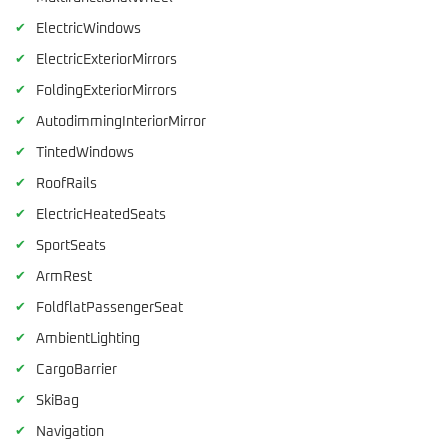
✔
ElectricWindows
✔
ElectricExteriorMirrors
✔
FoldingExteriorMirrors
✔
AutodimmingInteriorMirror
✔
TintedWindows
✔
RoofRails
✔
ElectricHeatedSeats
✔
SportSeats
✔
ArmRest
✔
FoldflatPassengerSeat
✔
AmbientLighting
✔
CargoBarrier
✔
SkiBag
✔
Navigation