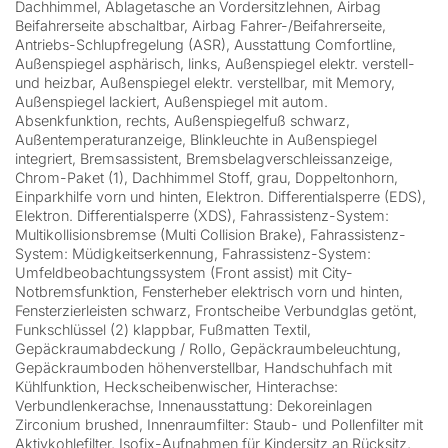
Dachhimmel, Ablagetasche an Vordersitzlehnen, Airbag
Beifahrerseite abschaltbar, Airbag Fahrer-/Beifahrerseite,
Antriebs-Schlupfregelung (ASR), Ausstattung Comfortline,
Außenspiegel asphärisch, links, Außenspiegel elektr. verstell-
und heizbar, Außenspiegel elektr. verstellbar, mit Memory,
Außenspiegel lackiert, Außenspiegel mit autom.
Absenkfunktion, rechts, Außenspiegelfuß schwarz,
Außentemperaturanzeige, Blinkleuchte in Außenspiegel
integriert, Bremsassistent, Bremsbelagverschleissanzeige,
Chrom-Paket (1), Dachhimmel Stoff, grau, Doppeltonhorn,
Einparkhilfe vorn und hinten, Elektron. Differentialsperre (EDS),
Elektron. Differentialsperre (XDS), Fahrassistenz-System:
Multikollisionsbremse (Multi Collision Brake), Fahrassistenz-
System: Müdigkeitserkennung, Fahrassistenz-System:
Umfeldbeobachtungssystem (Front assist) mit City-
Notbremsfunktion, Fensterheber elektrisch vorn und hinten,
Fensterzierleisten schwarz, Frontscheibe Verbundglas getönt,
Funkschlüssel (2) klappbar, Fußmatten Textil,
Gepäckraumabdeckung / Rollo, Gepäckraumbeleuchtung,
Gepäckraumboden höhenverstellbar, Handschuhfach mit
Kühlfunktion, Heckscheibenwischer, Hinterachse:
Verbundlenkerachse, Innenausstattung: Dekoreinlagen
Zirconium brushed, Innenraumfilter: Staub- und Pollenfilter mit
Aktivkohlefilter, Isofix-Aufnahmen für Kindersitz an Rücksitz,