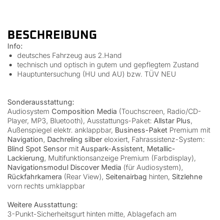
BESCHREIBUNG
Info:
deutsches Fahrzeug aus 2.Hand
technisch und optisch in gutem und gepflegtem Zustand
Hauptuntersuchung (HU und AU) bzw. TÜV NEU
Sonderausstattung:
Audiosystem
Composition Media
(Touchscreen, Radio/CD-
Player, MP3, Bluetooth), Ausstattungs-Paket:
Allstar Plus
,
Außenspiegel elektr. anklappbar,
Business-Paket
Premium mit
Navigation
,
Dachreling silber
eloxiert, Fahrassistenz-System:
Blind Spot Sensor
mit
Auspark-Assistent
,
Metallic-
Lackierung
, Multifunktionsanzeige Premium (Farbdisplay),
Navigationsmodul Discover Media
(für Audiosystem),
Rückfahrkamera
(Rear View),
Seitenairbag
hinten,
Sitzlehne
vorn rechts umklappbar
Weitere Ausstattung:
3-Punkt-Sicherheitsgurt hinten mitte, Ablagefach am