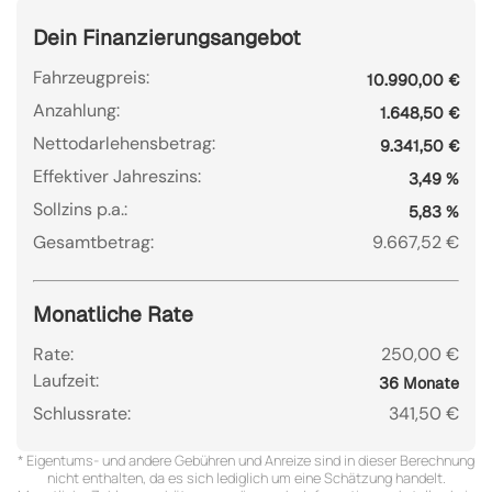
Dein Finanzierungsangebot
Fahrzeugpreis:
10.990,00 €
Anzahlung:
1.648,50 €
Nettodarlehensbetrag:
9.341,50 €
Effektiver Jahreszins:
3,49 %
Sollzins p.a.:
5,83 %
Gesamtbetrag:
9.667,52 €
Monatliche Rate
Rate:
250,00 €
Laufzeit:
36 Monate
Schlussrate:
341,50 €
* Eigentums- und andere Gebühren und Anreize sind in dieser Berechnung
nicht enthalten, da es sich lediglich um eine Schätzung handelt.