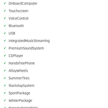
✔
OnboardComputer
✔
Touchscreen
✔
VoiceControl
✔
Bluetooth
✔
USB
✔
IntegratedMusicStreaming
✔
PremiumSoundSystem
✔
CDPlayer
✔
HandsfreePhone
✔
AlloyWheels
✔
SummerTires
✔
StartstopSystem
✔
SportPackage
✔
WinterPackage