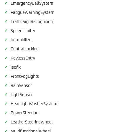
✔
EmergencyCallSystem
✔
FatigueWarningSystem
✔
TrafficSignRecognition
✔
SpeedLimiter
✔
Immobilizer
✔
CentralLocking
✔
KeylessEntry
✔
Isofix
✔
FrontFogLights
✔
RainSensor
✔
LightSensor
✔
HeadlightWasherSystem
✔
PowerSteering
✔
LeatherSteeringWheel
✔
MultifunctionalWheel