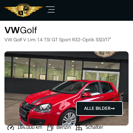
VW
Golf
VW Golf V Lim. 1.4 TSI GT Sport R32-Optik SSD/17"
ALLE BILDER
184.000 km
Benzin
Schalter