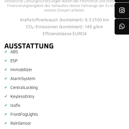
Monatliche Zahlungsschätzungen dienen der Information und stellen kein
Finanzierungsangebot des Verkäufers dieses Fahrzeugs dar. Es können
weitere Steuern anfallen.
Kraftstoffverbrauch (kombiniert): 6.3 l/100 km
CO₂-Emissionen (kombiniert): 149 g/km
Effizienzklasse EURO4
AUSSTATTUNG
✔
ABS
✔
ESP
✔
Immobilizer
✔
AlarmSystem
✔
CentralLocking
✔
KeylessEntry
✔
Isofix
✔
FrontFogLights
✔
RainSensor