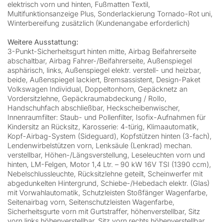
elektrisch vorn und hinten, Fußmatten Textil,
Multifunktionsanzeige Plus, Sonderlackierung Tornado-Rot uni,
Winterbereifung zusätzlich (Kundenangabe erforderlich)
Weitere Ausstattung:
3-Punkt-Sicherheitsgurt hinten mitte, Airbag Beifahrerseite
abschaltbar, Airbag Fahrer-/Beifahrerseite, Außenspiegel
asphärisch, links, Außenspiegel elektr. verstell- und heizbar,
beide, Außenspiegel lackiert, Bremsassistent, Design-Paket
Volkswagen Individual, Doppeltonhorn, Gepäcknetz an
Vordersitzlehne, Gepäckraumabdeckung / Rollo,
Handschuhfach abschließbar, Heckscheibenwischer,
Innenraumfilter: Staub- und Pollenfilter, Isofix-Aufnahmen für
Kindersitz an Rücksitz, Karosserie: 4-türig, Klimaautomatik,
Kopf-Airbag-System (Sideguard), Kopfstützen hinten (3-fach),
Lendenwirbelstützen vorn, Lenksäule (Lenkrad) mechan.
verstellbar, Höhen-/Längsverstellung, Leseleuchten vorn und
hinten, LM-Felgen, Motor 1,4 Ltr. – 90 kW 16V TSI (1390 ccm),
Nebelschlussleuchte, Rücksitzlehne geteilt, Scheinwerfer mit
abgedunkelten Hintergrund, Schiebe-/Hebedach elektr. (Glas)
mit Vorwahlautomatik, Schutzleisten Stoßfänger Wagenfarbe,
Seitenairbag vorn, Seitenschutzleisten Wagenfarbe,
Sicherheitsgurte vorn mit Gurtstraffer, höhenverstellbar, Sitz
vorn links höhenverstellbar, Sitz vorn rechts höhenverstellbar,