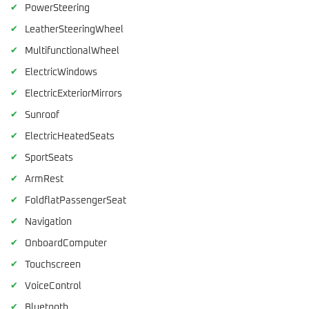
✔
PowerSteering
✔
LeatherSteeringWheel
✔
MultifunctionalWheel
✔
ElectricWindows
✔
ElectricExteriorMirrors
✔
Sunroof
✔
ElectricHeatedSeats
✔
SportSeats
✔
ArmRest
✔
FoldflatPassengerSeat
✔
Navigation
✔
OnboardComputer
✔
Touchscreen
✔
VoiceControl
✔
Bluetooth