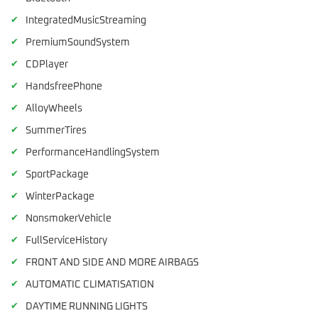
✔
IntegratedMusicStreaming
✔
PremiumSoundSystem
✔
CDPlayer
✔
HandsfreePhone
✔
AlloyWheels
✔
SummerTires
✔
PerformanceHandlingSystem
✔
SportPackage
✔
WinterPackage
✔
NonsmokerVehicle
✔
FullServiceHistory
✔
FRONT AND SIDE AND MORE AIRBAGS
✔
AUTOMATIC CLIMATISATION
✔
DAYTIME RUNNING LIGHTS