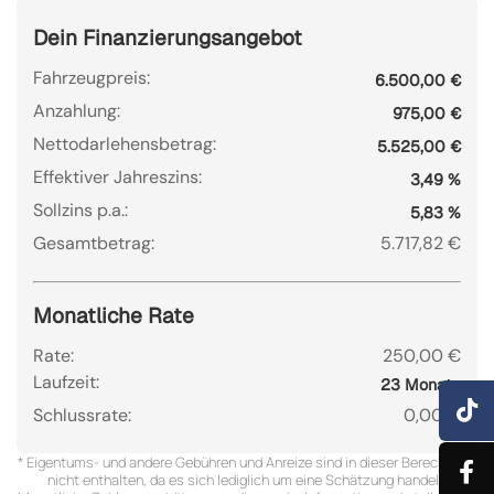
Dein Finanzierungsangebot
Fahrzeugpreis:
6.500,00 €
Anzahlung:
975,00 €
Nettodarlehensbetrag:
5.525,00 €
Effektiver Jahreszins:
3,49 %
Sollzins p.a.:
5,83 %
Gesamtbetrag:
5.717,82 €
Monatliche Rate
Rate:
250,00 €
Laufzeit:
23 Monate
Schlussrate:
0,00 €
* Eigentums- und andere Gebühren und Anreize sind in dieser Berechnung
nicht enthalten, da es sich lediglich um eine Schätzung handelt.