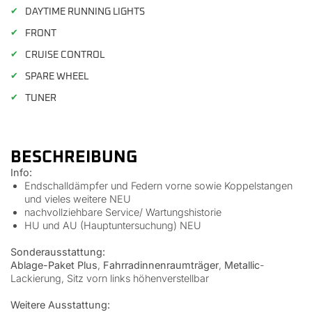
✔
DAYTIME RUNNING LIGHTS
✔
FRONT
✔
CRUISE CONTROL
✔
SPARE WHEEL
✔
TUNER
BESCHREIBUNG
Info:
Endschalldämpfer und Federn vorne sowie Koppelstangen
und vieles weitere NEU
nachvollziehbare Service/ Wartungshistorie
HU und AU (Hauptuntersuchung) NEU
Sonderausstattung:
Ablage-Paket Plus
,
Fahrradinnenraumträger
,
Metallic
-
Lackierung, Sitz vorn links höhenverstellbar
Weitere Ausstattung: