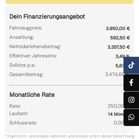
Dein Finanzierungsangebot
Fahrzeugpreis:
3.950,00 €
Anzahlung:
592,50 €
Nettodarlehensbetrag:
3.357,50 €
Effektiver Jahreszins:
3,49 %
Sollzins p.a.:
5,83 %
Gesamtbetrag:
3.474,68 €
Monatliche Rate
Rate:
250,00 €
Laufzeit:
14 Monate
Schlussrate:
0,00 €
* Eigentums- und andere Gebühren und Anreize sind in dieser Berechnung