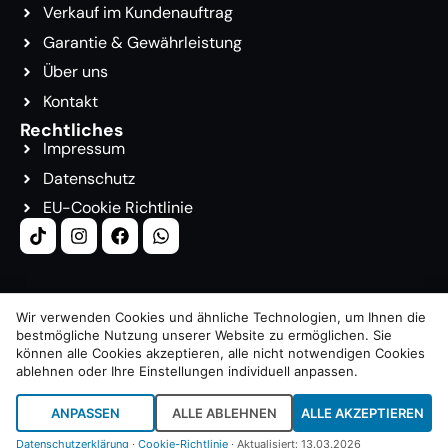
Verkauf im Kundenauftrag
Garantie & Gewährleistung
Über uns
Kontakt
Rechtliches
Impressum
Datenschutz
EU-Cookie Richtlinie
Wir verwenden Cookies und ähnliche Technologien, um Ihnen die
bestmögliche Nutzung unserer Website zu ermöglichen. Sie
© 2026. Alle Rechte Vorbehalten.
können alle Cookies akzeptieren, alle nicht notwendigen Cookies
ablehnen oder Ihre Einstellungen individuell anpassen.
Webseite: cardad.de
ANPASSEN
ALLE ABLEHNEN
ALLE AKZEPTIEREN
Datenschutzerklärung
·
Cookie-Richtlinie
· Aktualisiert: 13.03.2026
Cookie-Einstellungen