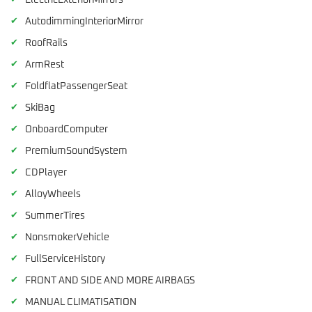
ElectricExteriorMirrors
✔
AutodimmingInteriorMirror
✔
RoofRails
✔
ArmRest
✔
FoldflatPassengerSeat
✔
SkiBag
✔
OnboardComputer
✔
PremiumSoundSystem
✔
CDPlayer
✔
AlloyWheels
✔
SummerTires
✔
NonsmokerVehicle
✔
FullServiceHistory
✔
FRONT AND SIDE AND MORE AIRBAGS
✔
MANUAL CLIMATISATION