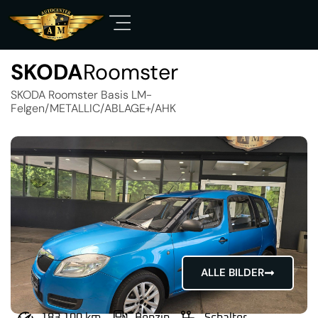
SKODA
Roomster
SKODA Roomster Basis LM-
Felgen/METALLIC/ABLAGE+/AHK
ALLE BILDER