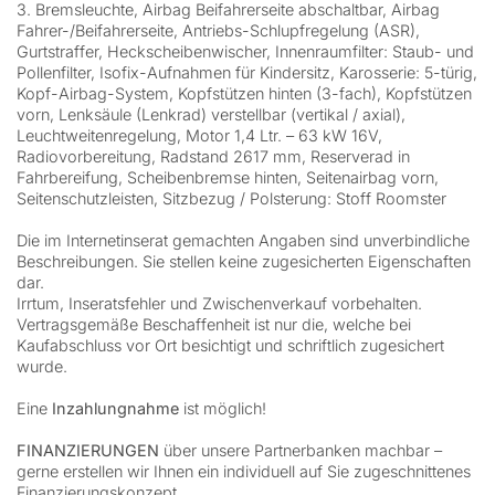
3. Bremsleuchte, Airbag Beifahrerseite abschaltbar, Airbag
Fahrer-/Beifahrerseite, Antriebs-Schlupfregelung (ASR),
Gurtstraffer, Heckscheibenwischer, Innenraumfilter: Staub- und
Pollenfilter, Isofix-Aufnahmen für Kindersitz, Karosserie: 5-türig,
Kopf-Airbag-System, Kopfstützen hinten (3-fach), Kopfstützen
vorn, Lenksäule (Lenkrad) verstellbar (vertikal / axial),
Leuchtweitenregelung, Motor 1,4 Ltr. – 63 kW 16V,
Radiovorbereitung, Radstand 2617 mm, Reserverad in
Fahrbereifung, Scheibenbremse hinten, Seitenairbag vorn,
Seitenschutzleisten, Sitzbezug / Polsterung: Stoff Roomster
Die im Internetinserat gemachten Angaben sind unverbindliche
Beschreibungen. Sie stellen keine zugesicherten Eigenschaften
dar.
Irrtum, Inseratsfehler und Zwischenverkauf vorbehalten.
Vertragsgemäße Beschaffenheit ist nur die, welche bei
Kaufabschluss vor Ort besichtigt und schriftlich zugesichert
wurde.
Eine
Inzahlungnahme
ist möglich!
FINANZIERUNGEN
über unsere Partnerbanken machbar –
gerne erstellen wir Ihnen ein individuell auf Sie zugeschnittenes
Finanzierungskonzept.