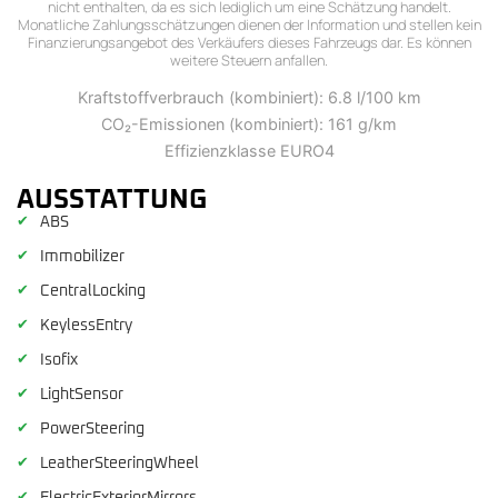
nicht enthalten, da es sich lediglich um eine Schätzung handelt.
Monatliche Zahlungsschätzungen dienen der Information und stellen kein
Finanzierungsangebot des Verkäufers dieses Fahrzeugs dar. Es können
weitere Steuern anfallen.
Kraftstoffverbrauch (kombiniert): 6.8 l/100 km
CO₂-Emissionen (kombiniert): 161 g/km
Effizienzklasse EURO4
AUSSTATTUNG
✔
ABS
✔
Immobilizer
✔
CentralLocking
✔
KeylessEntry
✔
Isofix
✔
LightSensor
✔
PowerSteering
✔
LeatherSteeringWheel
✔