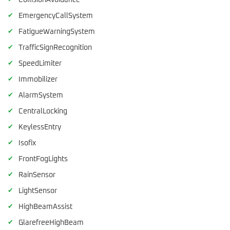
CollisionAvoidance
✔
EmergencyCallSystem
✔
FatigueWarningSystem
✔
TrafficSignRecognition
✔
SpeedLimiter
✔
Immobilizer
✔
AlarmSystem
✔
CentralLocking
✔
KeylessEntry
✔
Isofix
✔
FrontFogLights
✔
RainSensor
✔
LightSensor
✔
HighBeamAssist
✔
GlarefreeHighBeam