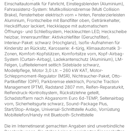
Einschaltautomatik für Fahrlicht, Einstiegsblenden (Aluminium),
Fahrassistenz-System: Multikollisionsbremse (Multi Collision
Brake), Fensterheber elektrisch vorn + hinten, Fensterzierleisten
Aluminium, Frontscheibe mit Bandfilter oben, Getränkehalter,
Heckdiffusor lackiert, Heckklappe mit automatischem
Öffnungs- und Schließsystem, Heckleuchten LED, Heckscheibe
heizbar, Innenraumfilter: Aktivkohlefilter (Geruchsfilter),
Interieur-Paket: schwarz (Hochglanz), Isofix-Aufnahmen für
Kindersitz an Rücksitz, Karosserie: 4-türig, Klimaautomatik 3-
Zonen, Komfort-Kopfstützen, Komfortsitze vorn, Kopf-Airbag-
System (Curtain-Airbag), Ladekantenschutz (Aluminium), LM-
Felgen, Luftleitelement seitlich Sideblade schwarz,
Modellpflege, Motor 3,0 Ltr. – 260 kW KAT, Motor-
Schleppmoment-Regulator (MSR), Nichtraucher-Paket, Otto-
Partikelfilter (OPF), Parkbremse elektrisch, Porsche Traction
Management (PTM), Radstand 2807 mm, Reifen-Reparaturkit,
Reifendruck-Kontrollsystem, Rücksitzlehne geteilt,
Schadstoffarm nach Abgasnorm Euro 6d-TEMP, Seitenairbag
vorn, Sicherheitsgurte schwarz, Sound-Package Plus,
Start/Stop-Anlage, Universal-Schnittstelle Audio, Vorrüstung
Mobiltelefon/Handy mit Bluetooth-Schnittstelle
Die im Internetinserat gemachten Angaben sind unverbindliche