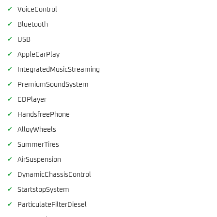
✔
VoiceControl
✔
Bluetooth
✔
USB
✔
AppleCarPlay
✔
IntegratedMusicStreaming
✔
PremiumSoundSystem
✔
CDPlayer
✔
HandsfreePhone
✔
AlloyWheels
✔
SummerTires
✔
AirSuspension
✔
DynamicChassisControl
✔
StartstopSystem
✔
ParticulateFilterDiesel