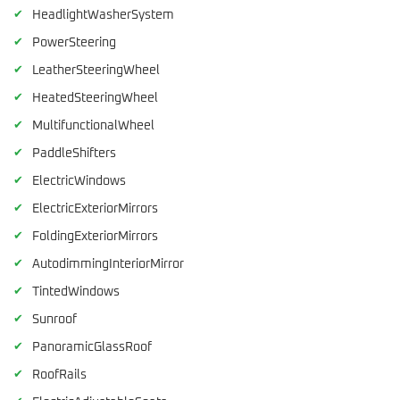
✔
HeadlightWasherSystem
✔
PowerSteering
✔
LeatherSteeringWheel
✔
HeatedSteeringWheel
✔
MultifunctionalWheel
✔
PaddleShifters
✔
ElectricWindows
✔
ElectricExteriorMirrors
✔
FoldingExteriorMirrors
✔
AutodimmingInteriorMirror
✔
TintedWindows
✔
Sunroof
✔
PanoramicGlassRoof
✔
RoofRails