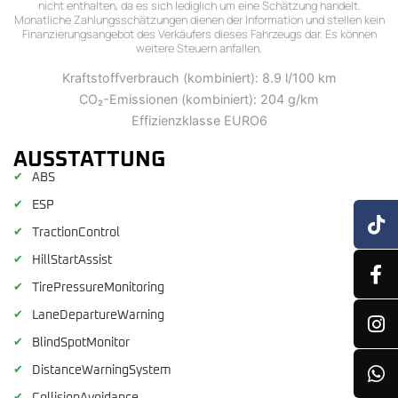
nicht enthalten, da es sich lediglich um eine Schätzung handelt.
Monatliche Zahlungsschätzungen dienen der Information und stellen kein
Finanzierungsangebot des Verkäufers dieses Fahrzeugs dar. Es können
weitere Steuern anfallen.
Kraftstoffverbrauch (kombiniert): 8.9 l/100 km
CO₂-Emissionen (kombiniert): 204 g/km
Effizienzklasse EURO6
AUSSTATTUNG
✔
ABS
✔
ESP
✔
TractionControl
✔
HillStartAssist
✔
TirePressureMonitoring
✔
LaneDepartureWarning
✔
BlindSpotMonitor
✔
DistanceWarningSystem
✔