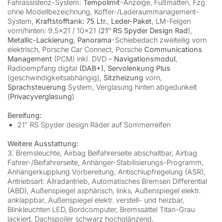
Fahrassistenz-System:
Tempolimit
-Anzeige, Fußmatten, Fzg.
ohne Modellbezeichnung, Koffer-/Laderaummanagement-
System,
Kraftstofftank: 75 Ltr.
,
Leder-Paket
, LM-Felgen
vorn/hinten: 9,5×21 / 10×21 (
21″ RS Spyder Design Rad
),
Metallic-Lackierung
,
Panorama
-Schiebedach zweiteilig vorn
elektrisch, Porsche Car Connect, Porsche
Communications
Management
(PCM) inkl. DVD –
Navigationsmodul
,
Radioempfang digital
(DAB+)
,
Servolenkung Plus
(geschwindigkeitsabhängig),
Sitzheizung
vorn,
Sprachsteuerung
System, Verglasung hinten abgedunkelt
(
Privacyverglasung
)
Bereifung:
21″ RS Spyder design Räder auf Sommerreifen
Weitere Ausstattung:
3. Bremsleuchte, Airbag Beifahrerseite abschaltbar, Airbag
Fahrer-/Beifahrerseite, Anhänger-Stabilisierungs-Programm,
Anhängerkupplung Vorbereitung, Antischlupfregelung (ASR),
Antriebsart: Allradantrieb, Automatisches Bremsen Differential
(ABD), Außenspiegel asphärisch, links, Außenspiegel elektr.
anklappbar, Außenspiegel elektr. verstell- und heizbar,
Blinkleuchten LED, Bordcomputer, Bremssättel Titan-Grau
lackiert, Dachspoiler schwarz hochglänzend,