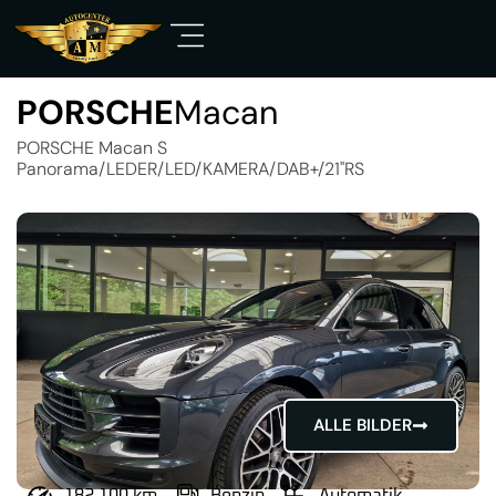
PORSCHE
Macan
PORSCHE Macan S
Panorama/LEDER/LED/KAMERA/DAB+/21"RS
ALLE BILDER