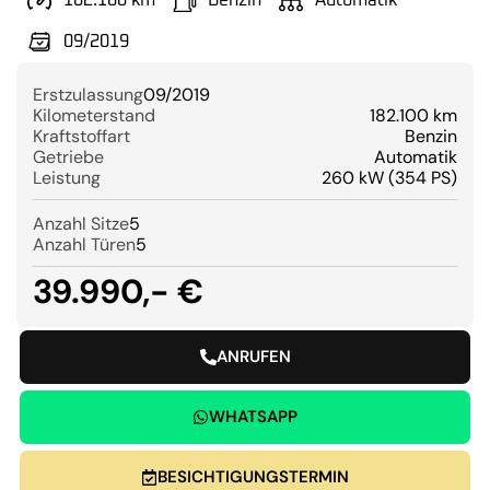
182.100 km
Benzin
Automatik
09/2019
Erstzulassung
09/2019
Kilometerstand
182.100 km
Kraftstoffart
Benzin
Getriebe
Automatik
Leistung
260 kW (354 PS)
Anzahl Sitze
5
Anzahl Türen
5
39.990,- €
ANRUFEN
WHATSAPP
BESICHTIGUNGSTERMIN