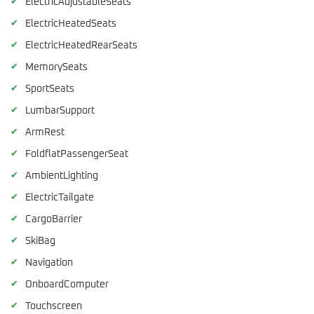
✔
ElectricAdjustableSeats
✔
ElectricHeatedSeats
✔
ElectricHeatedRearSeats
✔
MemorySeats
✔
SportSeats
✔
LumbarSupport
✔
ArmRest
✔
FoldflatPassengerSeat
✔
AmbientLighting
✔
ElectricTailgate
✔
CargoBarrier
✔
SkiBag
✔
Navigation
✔
OnboardComputer
✔
Touchscreen