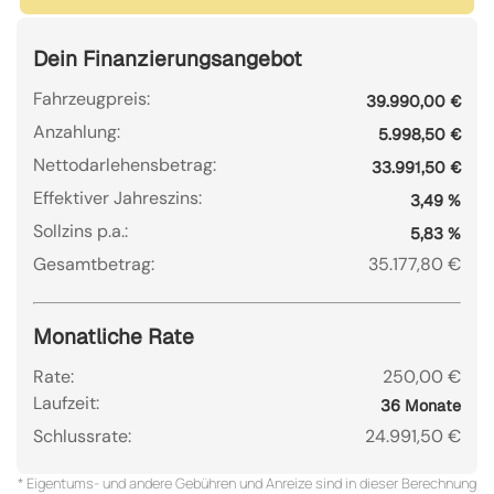
Dein Finanzierungsangebot
Fahrzeugpreis:
39.990,00 €
Anzahlung:
5.998,50 €
Nettodarlehensbetrag:
33.991,50 €
Effektiver Jahreszins:
3,49 %
Sollzins p.a.:
5,83 %
Gesamtbetrag:
35.177,80 €
Monatliche Rate
Rate:
250,00 €
Laufzeit:
36 Monate
Schlussrate:
24.991,50 €
* Eigentums- und andere Gebühren und Anreize sind in dieser Berechnung