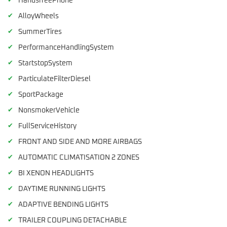
✔
HandsfreePhone
✔
AlloyWheels
✔
SummerTires
✔
PerformanceHandlingSystem
✔
StartstopSystem
✔
ParticulateFilterDiesel
✔
SportPackage
✔
NonsmokerVehicle
✔
FullServiceHistory
✔
FRONT AND SIDE AND MORE AIRBAGS
✔
AUTOMATIC CLIMATISATION 2 ZONES
✔
BI XENON HEADLIGHTS
✔
DAYTIME RUNNING LIGHTS
✔
ADAPTIVE BENDING LIGHTS
✔
TRAILER COUPLING DETACHABLE