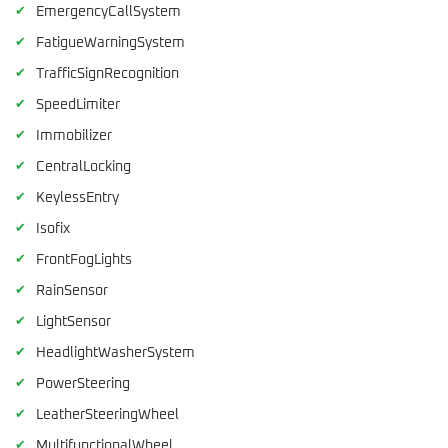
✔
EmergencyCallSystem
✔
FatigueWarningSystem
✔
TrafficSignRecognition
✔
SpeedLimiter
✔
Immobilizer
✔
CentralLocking
✔
KeylessEntry
✔
Isofix
✔
FrontFogLights
✔
RainSensor
✔
LightSensor
✔
HeadlightWasherSystem
✔
PowerSteering
✔
LeatherSteeringWheel
✔
MultifunctionalWheel