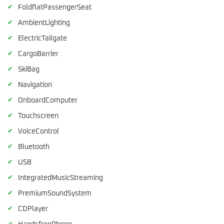
✔
FoldflatPassengerSeat
✔
AmbientLighting
✔
ElectricTailgate
✔
CargoBarrier
✔
SkiBag
✔
Navigation
✔
OnboardComputer
✔
Touchscreen
✔
VoiceControl
✔
Bluetooth
✔
USB
✔
IntegratedMusicStreaming
✔
PremiumSoundSystem
✔
CDPlayer