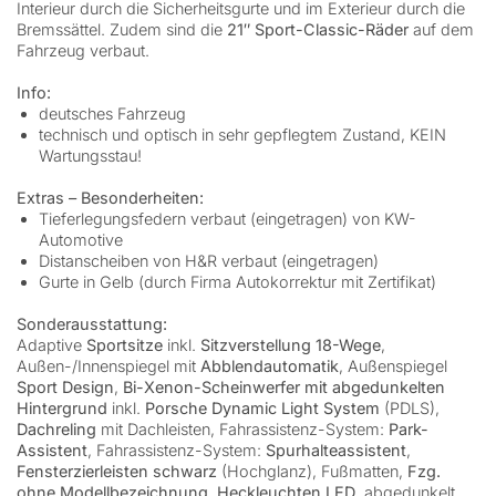
Interieur durch die Sicherheitsgurte und im Exterieur durch die
Bremssättel. Zudem sind die
21″ Sport-Classic-Räder
auf dem
Fahrzeug verbaut.
Info:
deutsches Fahrzeug
technisch und optisch in sehr gepflegtem Zustand, KEIN
Wartungsstau!
Extras – Besonderheiten:
Tieferlegungsfedern verbaut (eingetragen) von KW-
Automotive
Distanscheiben von H&R verbaut (eingetragen)
Gurte in Gelb (durch Firma Autokorrektur mit Zertifikat)
Sonderausstattung:
Adaptive
Sportsitze
inkl.
Sitzverstellung 18-Wege
,
Außen-/Innenspiegel mit
Abblendautomatik
, Außenspiegel
Sport Design
,
Bi-Xenon-Scheinwerfer mit abgedunkelten
Hintergrund
inkl.
Porsche Dynamic Light System
(PDLS),
Dachreling
mit Dachleisten, Fahrassistenz-System:
Park-
Assistent
, Fahrassistenz-System:
Spurhalteassistent
,
Fensterzierleisten schwarz
(Hochglanz), Fußmatten,
Fzg.
ohne Modellbezeichnung
,
Heckleuchten LED
, abgedunkelt,