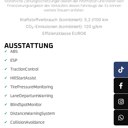
Monatliche Zahlungsschätzungen dienen der Information und stellen kein
Finanzierungsangebot des Verkäufers dieses Fahrzeugs dar. Es können
weitere Steuern anfallen.
Kraftstoffverbrauch (kombiniert): 5,2 l/100 km
CO₂-Emissionen (kombiniert): 120 g/km
Effizienzklasse EURO6
AUSSTATTUNG
✔
ABS
✔
ESP
✔
TractionControl
✔
HillStartAssist
✔
TirePressureMonitoring
✔
LaneDepartureWarning
✔
BlindSpotMonitor
✔
DistanceWarningSystem
✔
CollisionAvoidance