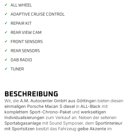
✔
ALL WHEEL
✔
ADAPTIVE CRUISE CONTROL
✔
REPAIR KIT
✔
REAR VIEW CAM
✔
FRONT SENSORS
✔
REAR SENSORS
✔
DAB RADIO
✔
TUNER
BESCHREIBUNG
Wir, die
A.M. Autocenter GmbH aus Göttinge
n bieten diesen
einmaligen Porsche Macan S diesel
in
ALL-Black
mit
komplettem Sport-Chrono-Paket
und
werkseitigen
Individualisierungen
zum Verkauf an. Neben der seltenen
Sportabgasanlage
mit Sound Symposer, dem
Sportinterieur
mit Sportsitzen
besitzt das Fahrzeug
gelbe Akzente
im