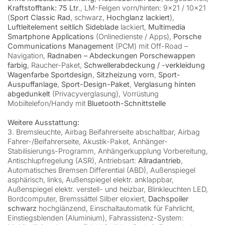
Kraftstofftank: 75 Ltr
., LM-Felgen vorn/hinten: 9×21 / 10×21
(
Sport Classic Rad
, schwarz,
Hochglanz lackiert
),
Luftleitelement seitlich Sideblade
lackiert,
Multimedia
Smartphone Applications
(Onlinedienste / Apps),
Porsche
Communications Management
(PCM) mit Off-Road –
Navigation,
Radnaben – Abdeckungen Porschewappen
farbig
, Raucher-Paket,
Schwellerabdeckung / -verkleidung
Wagenfarbe Sportdesign
,
Sitzheizung vorn
,
Sport-
Auspuffanlage
,
Sport-Design-Paket
,
Verglasung hinten
abgedunkelt
(Privacyverglasung), Vorrüstung
Mobiltelefon/Handy mit
Bluetooth-Schnittstelle
Weitere Ausstattung:
3. Bremsleuchte, Airbag Beifahrerseite abschaltbar, Airbag
Fahrer-/Beifahrerseite, Akustik-Paket, Anhänger-
Stabilisierungs-Programm, Anhängerkupplung Vorbereitung,
Antischlupfregelung (ASR), Antriebsart:
Allradantrieb
,
Automatisches Bremsen Differential (ABD), Außenspiegel
asphärisch, links, Außenspiegel elektr. anklappbar,
Außenspiegel elektr. verstell- und heizbar, Blinkleuchten LED,
Bordcomputer, Bremssättel Silber eloxiert,
Dachspoiler
schwarz
hochglänzend, Einschaltautomatik für Fahrlicht,
Einstiegsblenden (Aluminium), Fahrassistenz-System: