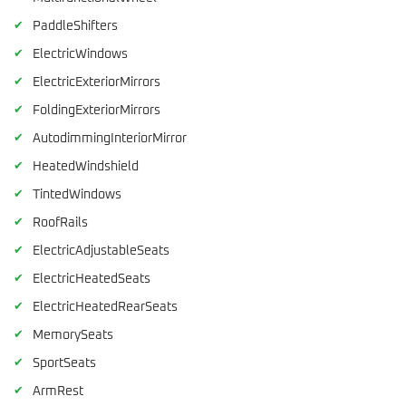
✔
PaddleShifters
✔
ElectricWindows
✔
ElectricExteriorMirrors
✔
FoldingExteriorMirrors
✔
AutodimmingInteriorMirror
✔
HeatedWindshield
✔
TintedWindows
✔
RoofRails
✔
ElectricAdjustableSeats
✔
ElectricHeatedSeats
✔
ElectricHeatedRearSeats
✔
MemorySeats
✔
SportSeats
✔
ArmRest