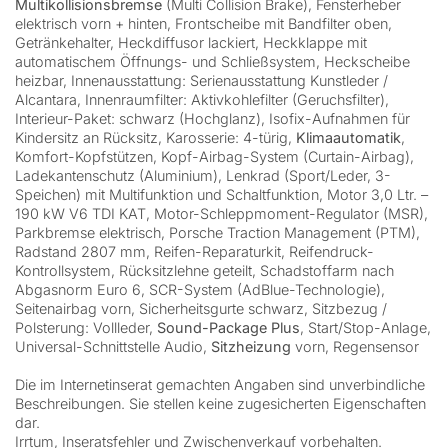
Multikollisionsbremse
(Multi Collision Brake), Fensterheber
elektrisch vorn + hinten, Frontscheibe mit Bandfilter oben,
Getränkehalter, Heckdiffusor lackiert, Heckklappe mit
automatischem Öffnungs- und Schließsystem, Heckscheibe
heizbar, Innenausstattung: Serienausstattung Kunstleder /
Alcantara, Innenraumfilter: Aktivkohlefilter (Geruchsfilter),
Interieur-Paket: schwarz (Hochglanz), Isofix-Aufnahmen für
Kindersitz an Rücksitz, Karosserie: 4-türig,
Klimaautomatik
,
Komfort-Kopfstützen, Kopf-Airbag-System (Curtain-Airbag),
Ladekantenschutz (Aluminium), Lenkrad (Sport/Leder, 3-
Speichen) mit Multifunktion und Schaltfunktion, Motor 3,0 Ltr. –
190 kW V6 TDI KAT, Motor-Schleppmoment-Regulator (MSR),
Parkbremse elektrisch, Porsche Traction Management (PTM),
Radstand 2807 mm, Reifen-Reparaturkit, Reifendruck-
Kontrollsystem, Rücksitzlehne geteilt, Schadstoffarm nach
Abgasnorm Euro 6, SCR-System (AdBlue-Technologie),
Seitenairbag vorn, Sicherheitsgurte schwarz, Sitzbezug /
Polsterung: Vollleder,
Sound-Package Plus
, Start/Stop-Anlage,
Universal-Schnittstelle Audio,
Sitzheizung
vorn, Regensensor
Die im Internetinserat gemachten Angaben sind unverbindliche
Beschreibungen. Sie stellen keine zugesicherten Eigenschaften
dar.
Irrtum, Inseratsfehler und Zwischenverkauf vorbehalten.