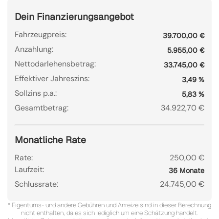
Dein Finanzierungsangebot
Fahrzeugpreis:
39.700,00 €
Anzahlung:
5.955,00 €
Nettodarlehensbetrag:
33.745,00 €
Effektiver Jahreszins:
3,49 %
Sollzins p.a.:
5,83 %
Gesamtbetrag:
34.922,70 €
Monatliche Rate
Rate:
250,00 €
Laufzeit:
36 Monate
Schlussrate:
24.745,00 €
* Eigentums- und andere Gebühren und Anreize sind in dieser Berechnung
nicht enthalten, da es sich lediglich um eine Schätzung handelt.