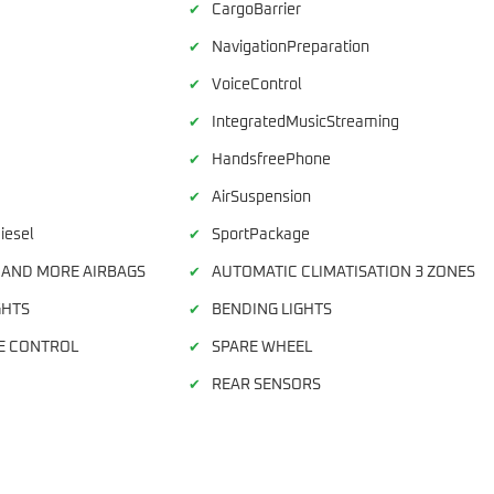
CargoBarrier
✔
NavigationPreparation
✔
VoiceControl
✔
IntegratedMusicStreaming
✔
HandsfreePhone
✔
AirSuspension
✔
iesel
SportPackage
✔
 AND MORE AIRBAGS
AUTOMATIC CLIMATISATION 3 ZONES
✔
GHTS
BENDING LIGHTS
✔
E CONTROL
SPARE WHEEL
✔
REAR SENSORS
✔