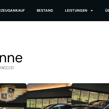
RZEUGANKAUF
BESTAND
LEISTUNGEN
Ü
nne
/ACC/21