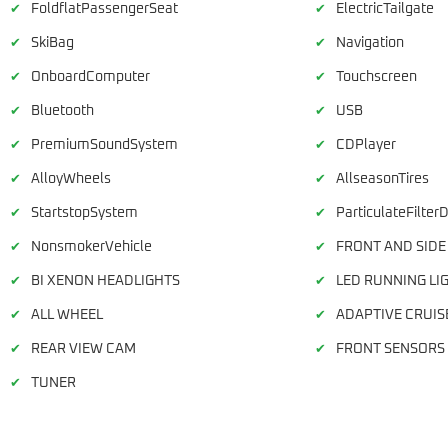
FoldflatPassengerSeat
ElectricTailgate
✔
✔
SkiBag
Navigation
✔
✔
OnboardComputer
Touchscreen
✔
✔
Bluetooth
USB
✔
✔
PremiumSoundSystem
CDPlayer
✔
✔
AlloyWheels
AllseasonTires
✔
✔
StartstopSystem
ParticulateFilterD
✔
✔
NonsmokerVehicle
FRONT AND SIDE
✔
✔
BI XENON HEADLIGHTS
LED RUNNING LI
✔
✔
ALL WHEEL
ADAPTIVE CRUIS
✔
✔
REAR VIEW CAM
FRONT SENSORS
✔
✔
TUNER
✔