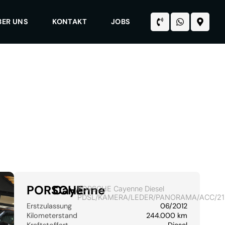
BER UNS
KONTAKT
JOBS
PORSCHE
Cayenne
PORSCHE Cayenne Diesel
PDSL/KAMERA/LEDER/PANORAMA/ACC/21
Erstzulassung
06/2012
Kilometerstand
244.000 km
Kraftstoffart
Diesel