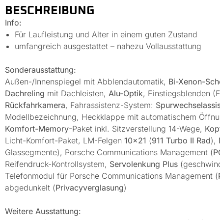
BESCHREIBUNG
Info:
Für Laufleistung und Alter in einem guten Zustand
umfangreich ausgestattet – nahezu Vollausstattung
Sonderausstattung:
Außen-/Innenspiegel mit Abblendautomatik,
Bi-Xenon-Sch
Dachreling
mit Dachleisten,
Alu-Optik
, Einstiegsblenden (
Rückfahrkamera
, Fahrassistenz-System:
Spurwechselassis
Modellbezeichnung, Heckklappe mit automatischem Öffnu
Komfort-Memory
-Paket inkl. Sitzverstellung 14-Wege,
Kop
Licht-Komfort-Paket, LM-Felgen
10×21
(
911 Turbo II Rad
),
Glassegmente), Porsche Communications Management (
P
Reifendruck-Kontrollsystem,
Servolenkung Plus
(geschwin
Telefonmodul für Porsche Communications Management (
abgedunkelt (
Privacyverglasung
)
Weitere Ausstattung: