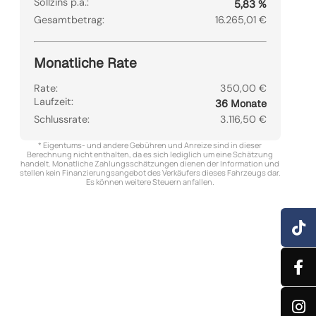
Sollzins p.a.:
5,83 %
Gesamtbetrag:
16.265,01 €
Monatliche Rate
Rate:
350,00 €
Laufzeit:
36 Monate
Schlussrate:
3.116,50 €
* Eigentums- und andere Gebühren und Anreize sind in dieser
Berechnung nicht enthalten, da es sich lediglich um eine Schätzung
handelt. Monatliche Zahlungsschätzungen dienen der Information und
stellen kein Finanzierungsangebot des Verkäufers dieses Fahrzeugs dar.
Es können weitere Steuern anfallen.