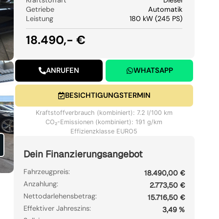
Getriebe
Automatik
Leistung
180 kW (245 PS)
18.490,- €
ANRUFEN
WHATSAPP
BESICHTIGUNGSTERMIN
Kraftstoffverbrauch (kombiniert): 7.2 l/100 km
CO₂-Emissionen (kombiniert): 191 g/km
Effizienzklasse EURO5
Dein Finanzierungsangebot
Fahrzeugpreis:
18.490,00 €
Anzahlung:
2.773,50 €
Nettodarlehensbetrag:
15.716,50 €
Effektiver Jahreszins:
3,49 %