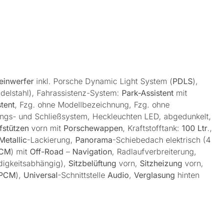
einwerfer
inkl. Porsche Dynamic Light System (
PDLS
),
Edelstahl), Fahrassistenz-System:
Park-Assistent
mit
tent
, Fzg. ohne Modellbezeichnung, Fzg. ohne
ngs- und Schließsystem, Heckleuchten LED, abgedunkelt,
fstützen
vorn mit
Porschewappen
, Kraftstofftank:
100 Ltr
.,
Metallic
-Lackierung,
Panorama
-Schiebedach elektrisch (4
CM
) mit
Off-Road
–
Navigation
, Radlaufverbreiterung,
digkeitsabhängig),
Sitzbelüftung
vorn,
Sitzheizung
vorn,
PCM
),
Universal
-Schnittstelle
Audio
,
Verglasung
hinten