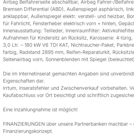
Airbag Beifahrerseite abschaltbar, Airbag Fahrer-/Beifah
Bremsen Differential (ABD), Außenspiegel asphärisch, link
anklappbar, Außenspiegel elektr. verstell- und heizbar, B
für Fahrlicht, Fensterheber elektrisch vorn + hinten, Ge
Innenausstattung: Teilleder, Innenraumfilter: Aktivkohlefilt
Aufnahmen für Kindersitz an Rücksitz, Karosserie: 4-türig
3,0 Ltr. – 180 kW V6 TDI KAT, Nichtraucher-Paket, Park
farbig, Radstand 2895 mm, Reifen-Reparaturkit, Rücksitzl
Seitenairbag vorn, Sonnenblenden mit Spiegel (beleuchtet)
Die im Internetinserat gemachten Angaben sind unverbindl
Eigenschaften dar.
Irrtum, Inseratsfehler und Zwischenverkauf vorbehalten. V
Kaufabschluss vor Ort besichtigt und schriftlich zugesiche
Eine Inzahlungnahme ist möglich!
FINANZIERUNGEN über unsere Partnerbanken machbar – gern
Finanzierungskonzept.