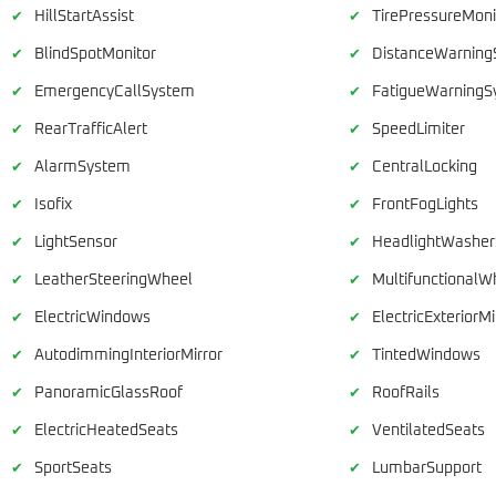
HillStartAssist
TirePressureMoni
✔
✔
BlindSpotMonitor
DistanceWarning
✔
✔
EmergencyCallSystem
FatigueWarningS
✔
✔
RearTrafficAlert
SpeedLimiter
✔
✔
AlarmSystem
CentralLocking
✔
✔
Isofix
FrontFogLights
✔
✔
LightSensor
HeadlightWashe
✔
✔
LeatherSteeringWheel
MultifunctionalW
✔
✔
ElectricWindows
ElectricExteriorMi
✔
✔
AutodimmingInteriorMirror
TintedWindows
✔
✔
PanoramicGlassRoof
RoofRails
✔
✔
ElectricHeatedSeats
VentilatedSeats
✔
✔
SportSeats
LumbarSupport
✔
✔