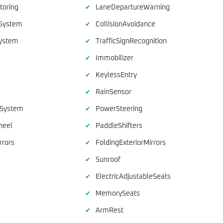
toring
LaneDepartureWarning
✔
System
CollisionAvoidance
✔
ystem
TrafficSignRecognition
✔
Immobilizer
✔
KeylessEntry
✔
RainSensor
✔
rSystem
PowerSteering
✔
heel
PaddleShifters
✔
rrors
FoldingExteriorMirrors
✔
Sunroof
✔
ElectricAdjustableSeats
✔
MemorySeats
✔
ArmRest
✔