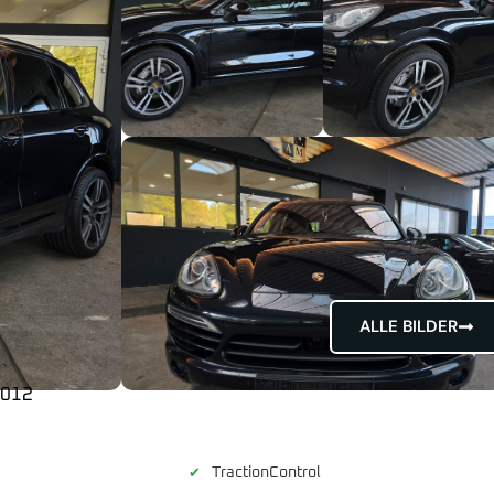
ALLE BILDER
2012
TractionControl
✔