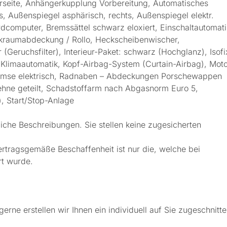
rerseite, Anhängerkupplung Vorbereitung, Automatisches
s, Außenspiegel asphärisch, rechts, Außenspiegel elektr.
ordcomputer, Bremssättel schwarz eloxiert, Einschaltautomati
päckraumabdeckung / Rollo, Heckscheibenwischer,
er (Geruchsfilter), Interieur-Paket: schwarz (Hochglanz), Isofi
, Klimaautomatik, Kopf-Airbag-System (Curtain-Airbag), Mot
bremse elektrisch, Radnaben – Abdeckungen Porschewappen
ehne geteilt, Schadstoffarm nach Abgasnorm Euro 5,
, Start/Stop-Anlage
iche Beschreibungen. Sie stellen keine zugesicherten
ertragsgemäße Beschaffenheit ist nur die, welche bei
rt wurde.
e erstellen wir Ihnen ein individuell auf Sie zugeschnitt