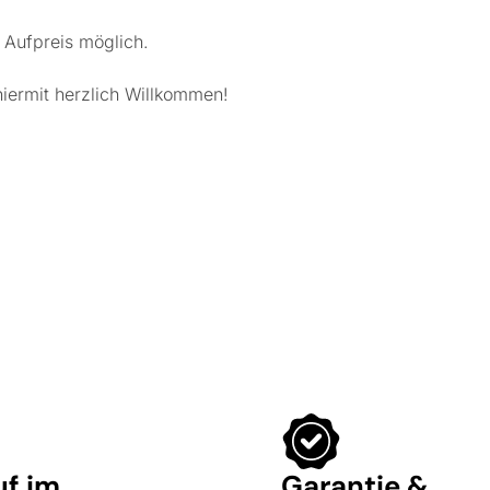
 Aufpreis möglich.
hiermit herzlich Willkommen!
uf im
Garantie &