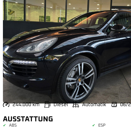
244.000 km
Diesel
Automatik
06/
AUSSTATTUNG
ABS
ESP
✔
✔