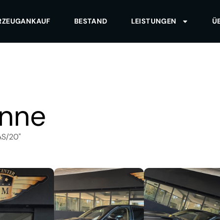
RZEUGANKAUF
BESTAND
LEISTUNGEN
Ü
nne
S/20"