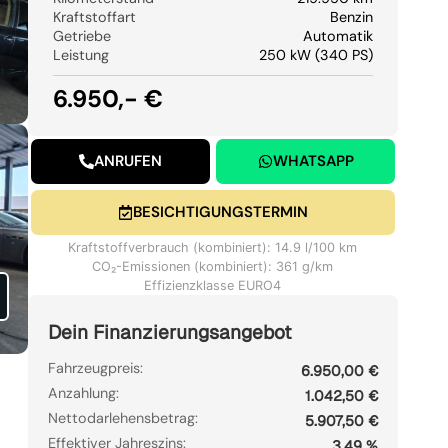
Kraftstoffart
Benzin
Getriebe
Automatik
Leistung
250 kW (340 PS)
6.950,- €
ANRUFEN
WHATSAPP
BESICHTIGUNGSTERMIN
Kraftstoffverbrauch (kombiniert): 14.9 l/100 km
CO₂-Emissionen (kombiniert): 361 g/km
Effizienzklasse EURO4
Dein Finanzierungsangebot
Fahrzeugpreis:
6.950,00 €
Anzahlung:
1.042,50 €
Nettodarlehensbetrag:
5.907,50 €
Effektiver Jahreszins:
3,49 %