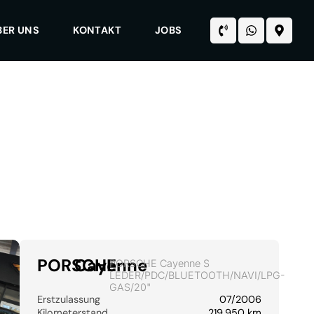
BER UNS
KONTAKT
JOBS
PORSCHE
Cayenne
PORSCHE Cayenne S
LEDER/PDC/BLUETOOTH/NAVI/LPG-
GAS/20"
Erstzulassung
07/2006
Kilometerstand
219.950 km