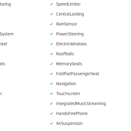
toring
SpeedLimiter
✔
CentralLocking
✔
RainSensor
✔
rSystem
PowerSteering
✔
heel
ElectricWindows
✔
RoofRails
✔
ats
MemorySeats
✔
FoldflatPassengerSeat
✔
Navigation
✔
r
Touchscreen
✔
IntegratedMusicStreaming
✔
HandsfreePhone
✔
AirSuspension
✔