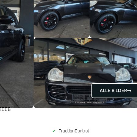
ALLE BILDER
2006
TractionControl
✔