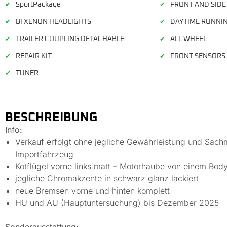
SportPackage
FRONT AND SIDE
✔
✔
BI XENON HEADLIGHTS
DAYTIME RUNNIN
✔
✔
TRAILER COUPLING DETACHABLE
ALL WHEEL
✔
✔
REPAIR KIT
FRONT SENSORS
✔
✔
TUNER
✔
BESCHREIBUNG
Info:
Verkauf erfolgt ohne jegliche Gewährleistung und Sach
Importfahrzeug
Kotflügel vorne links matt – Motorhaube von einem Body
jegliche Chromakzente in schwarz glanz lackiert
neue Bremsen vorne und hinten komplett
HU und AU (Hauptuntersuchung) bis Dezember 2025
Sonderausstattung: