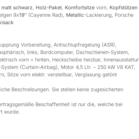
 matt schwarz
,
Holz-Paket
,
Komfortsitze
vorn,
Kopfstützen
elgen 9x
19″
(Cayenne Rad),
Metallic
-Lackierung, Porsche
kisack
kupplung Vorbereitung, Antischlupfregelung (ASR),
asphärisch, links, Bordcomputer, Dachschienen-System,
ektrisch vorn + hinten, Heckscheibe heizbar, Innenausstattu
g-System (Curtain-Airbag), Motor 4,5 Ltr. – 250 kW V8 KAT,
, Sitze vorn elektr. verstellbar, Verglasung getönt
iche Beschreibungen. Sie stellen keine zugesicherten
ertragsgemäße Beschaffenheit ist nur die, welche bei
rt wurde.