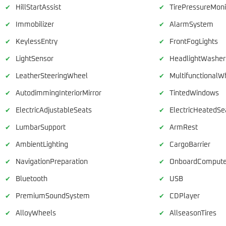
HillStartAssist
TirePressureMoni
✔
✔
Immobilizer
AlarmSystem
✔
✔
KeylessEntry
FrontFogLights
✔
✔
LightSensor
HeadlightWashe
✔
✔
LeatherSteeringWheel
MultifunctionalW
✔
✔
AutodimmingInteriorMirror
TintedWindows
✔
✔
ElectricAdjustableSeats
ElectricHeatedSe
✔
✔
LumbarSupport
ArmRest
✔
✔
AmbientLighting
CargoBarrier
✔
✔
NavigationPreparation
OnboardCompute
✔
✔
Bluetooth
USB
✔
✔
PremiumSoundSystem
CDPlayer
✔
✔
AlloyWheels
AllseasonTires
✔
✔