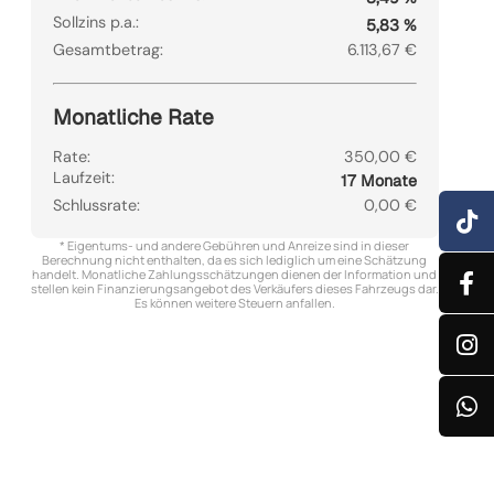
Sollzins p.a.:
5,83 %
Gesamtbetrag:
6.113,67 €
Monatliche Rate
Rate:
350,00 €
Laufzeit:
17 Monate
Schlussrate:
0,00 €
* Eigentums- und andere Gebühren und Anreize sind in dieser
Berechnung nicht enthalten, da es sich lediglich um eine Schätzung
handelt. Monatliche Zahlungsschätzungen dienen der Information und
stellen kein Finanzierungsangebot des Verkäufers dieses Fahrzeugs dar.
Es können weitere Steuern anfallen.