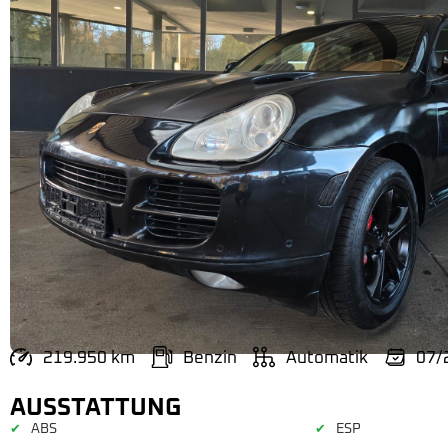
219.950 km
Benzin
Automatik
07/
AUSSTATTUNG
ABS
ESP
✔
✔