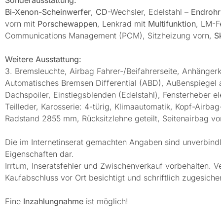
Bi-Xenon-Scheinwerfer
,
CD
-Wechsler, Edelstahl –
Endrohr
vorn mit
Porschewappen
, Lenkrad mit
Multifunktion
, LM-F
Communications Management (PCM), Sitzheizung vorn,
S
Weitere Ausstattung:
3. Bremsleuchte, Airbag Fahrer-/Beifahrerseite, Anhänger
Automatisches Bremsen Differential (ABD), Außenspiegel 
Dachspoiler, Einstiegsblenden (Edelstahl), Fensterheber el
Teilleder, Karosserie: 4-türig, Klimaautomatik, Kopf-Airba
Radstand 2855 mm, Rücksitzlehne geteilt, Seitenairbag vorn
Die im Internetinserat gemachten Angaben sind unverbindl
Eigenschaften dar.
Irrtum, Inseratsfehler und Zwischenverkauf vorbehalten. V
Kaufabschluss vor Ort besichtigt und schriftlich zugesiche
Eine
Inzahlungnahme
ist möglich!