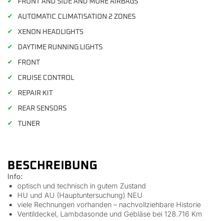
✔
FRONT AND SIDE AND MORE AIRBAGS
✔
AUTOMATIC CLIMATISATION 2 ZONES
✔
XENON HEADLIGHTS
✔
DAYTIME RUNNING LIGHTS
✔
FRONT
✔
CRUISE CONTROL
✔
REPAIR KIT
✔
REAR SENSORS
✔
TUNER
BESCHREIBUNG
Info:
optisch und technisch in gutem Zustand
HU und AU (Hauptuntersuchung) NEU
viele Rechnungen vorhanden – nachvollziehbare Historie
Ventildeckel, Lambdasonde und Gebläse bei 128.716 Km