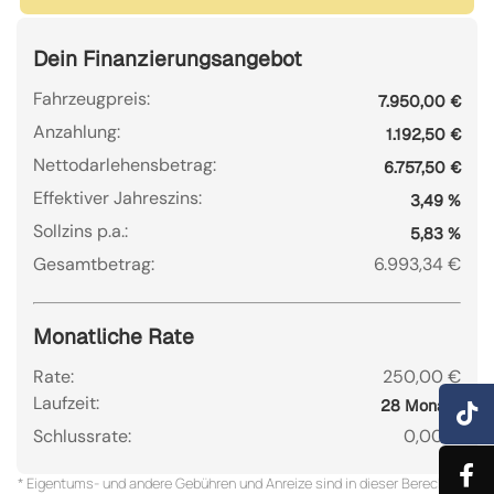
Dein Finanzierungsangebot
Fahrzeugpreis:
7.950,00 €
Anzahlung:
1.192,50 €
Nettodarlehensbetrag:
6.757,50 €
Effektiver Jahreszins:
3,49 %
Sollzins p.a.:
5,83 %
Gesamtbetrag:
6.993,34 €
Monatliche Rate
Rate:
250,00 €
Laufzeit:
28 Monate
Schlussrate:
0,00 €
* Eigentums- und andere Gebühren und Anreize sind in dieser Berechnung