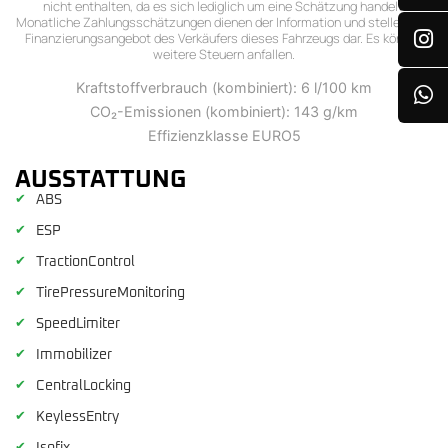
nicht enthalten, da es sich lediglich um eine Schätzung handelt.
Monatliche Zahlungsschätzungen dienen der Information und stellen kein
Finanzierungsangebot des Verkäufers dieses Fahrzeugs dar. Es können
weitere Steuern anfallen.
Kraftstoffverbrauch (kombiniert): 6 l/100 km
CO₂-Emissionen (kombiniert): 143 g/km
Effizienzklasse EURO5
AUSSTATTUNG
✔
ABS
✔
ESP
✔
TractionControl
✔
TirePressureMonitoring
✔
SpeedLimiter
✔
Immobilizer
✔
CentralLocking
✔
KeylessEntry
✔