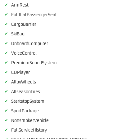
✔
ArmRest
✔
FoldflatPassengerSeat
✔
CargoBarrier
✔
SkiBag
✔
OnboardComputer
✔
VoiceControl
✔
PremiumSoundSystem
✔
CDPlayer
✔
AlloyWheels
✔
AllseasonTires
✔
StartstopSystem
✔
SportPackage
✔
NonsmokerVehicle
✔
FullServiceHistory