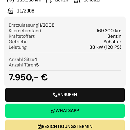
169.300 km
Benzin
Schalter
11/2008
Erstzulassung
11/2008
Kilometerstand
169.300 km
Kraftstoffart
Benzin
Getriebe
Schalter
Leistung
88 kW (120 PS)
Anzahl Sitze
4
Anzahl Türen
5
7.950,- €
ANRUFEN
WHATSAPP
BESICHTIGUNGSTERMIN