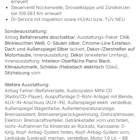
erneuert
Steuerventil Nockenwelle, Drosselklappe und Zündkerzen
bei 109.583 Km erneuert
Öl-Service mit Inspektion sowie HU/AU bzw. TÜV NEU
Sonderausstattung:
Airbag
Beifahrerseite abschaltbar
, Ausstattungs-Paket:
Chili
,
Blinkleuchten Weiß
,
C-Säulen silber
,
Chrome-Line Exterieur
,
Dach und Außenspiegel Silber
lackiert,
Dekor-/Zierstreifen auf
Motorhaube
, Innenausstattung:
Dekor
(erweiterter Umfang),
Innenausstattung:
Interieur-Oberfläche Piano Black
,
Klimaautomatik
,
Schiebe-/Hebedach elektrisch
(Glas),
Sitzheizung
vorn
Weitere Ausstattung:
Airbag Fahrer-/Beifahrerseite, Audiosystem MINI CD
(Radio/CD-Player), Auspuffanlage (1-Rohr-Anlage) mit Blende,
AUX-IN-Anschluss (AUX-IN), Außenspiegel elektr. verstellbar,
Außenspiegel Wagenfarbe, Außentemperaturanzeige,
Bremsassistent, Bremsenergierückgewinnung, Drehzahlmesser,
Elektron. Bremskraftverteiler, Getränkehalter vorn und hinten,
Isofix-Aufnahmen für Kindersitz an Rücksitz, Karosserie: 5-
türig, Kopf-Airbag-System hinten, Kopf-Airbag-System vorn,
Lenksäule (Lenkrad) mechan. verstellbar, Motor 1,6 Ltr. – 88