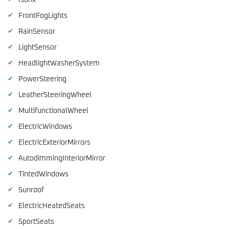
Isofix
✔
FrontFogLights
✔
RainSensor
✔
LightSensor
✔
HeadlightWasherSystem
✔
PowerSteering
✔
LeatherSteeringWheel
✔
MultifunctionalWheel
✔
ElectricWindows
✔
ElectricExteriorMirrors
✔
AutodimmingInteriorMirror
✔
TintedWindows
✔
Sunroof
✔
ElectricHeatedSeats
✔
SportSeats