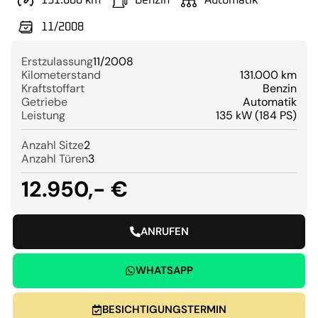
131.000 km
Benzin
Automatik
11/2008
Erstzulassung
11/2008
Kilometerstand
131.000 km
Kraftstoffart
Benzin
Getriebe
Automatik
Leistung
135 kW (184 PS)
Anzahl Sitze
2
Anzahl Türen
3
12.950,- €
ANRUFEN
WHATSAPP
BESICHTIGUNGSTERMIN