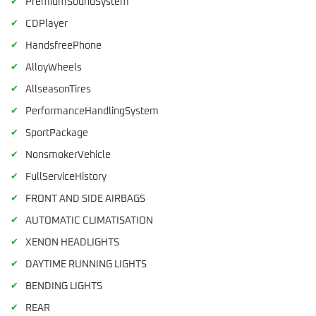
✔
PremiumSoundSystem
✔
CDPlayer
✔
HandsfreePhone
✔
AlloyWheels
✔
AllseasonTires
✔
PerformanceHandlingSystem
✔
SportPackage
✔
NonsmokerVehicle
✔
FullServiceHistory
✔
FRONT AND SIDE AIRBAGS
✔
AUTOMATIC CLIMATISATION
✔
XENON HEADLIGHTS
✔
DAYTIME RUNNING LIGHTS
✔
BENDING LIGHTS
✔
REAR