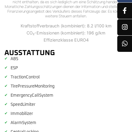
nicht enthalten, da es sich lediglich um eine Schätzung handelt.
Monatliche Zahlungsschätzungen dienen der Information und stellen kein
Finanzierungsangebot des Verkäufers dieses Fahrzeugs dar. Es können
weitere Steuern anfallen.
Kraftstoffverbrauch (kombiniert): 8.2 l/100 km
CO₂-Emissionen (kombiniert): 196 g/km
Effizienzklasse EURO4
AUSSTATTUNG
✔
ABS
✔
ESP
✔
TractionControl
✔
TirePressureMonitoring
✔
EmergencyCallSystem
✔
SpeedLimiter
✔
Immobilizer
✔
AlarmSystem
✔