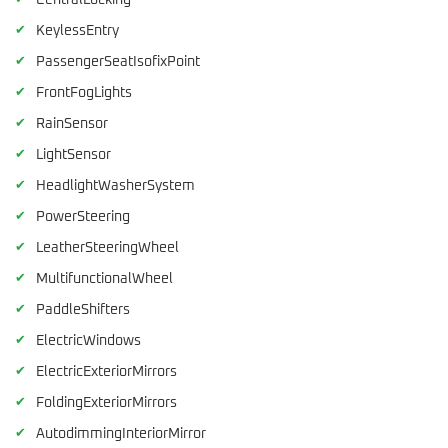
CentralLocking
✔
KeylessEntry
✔
PassengerSeatIsofixPoint
✔
FrontFogLights
✔
RainSensor
✔
LightSensor
✔
HeadlightWasherSystem
✔
PowerSteering
✔
LeatherSteeringWheel
✔
MultifunctionalWheel
✔
PaddleShifters
✔
ElectricWindows
✔
ElectricExteriorMirrors
✔
FoldingExteriorMirrors
✔
AutodimmingInteriorMirror