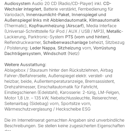
Audiosystem
Audio 20 CD (Radio/CD-Player) inkl.
CD-
Wechsler integriert
, Batterie verstärkt, Fernbedienung für
Variodach,
Innenraumlicht-Paket
,
Innenspiegel und
Außenspiegel links mit Abblendautomatik
,
Klimaautomatik
(Thermatic),
Kopfraumheizung
(
Airscarf
), Media Interface
(Universal-Schnittstelle für iPod / AUX / USB / MP3),
Metallic
-
Lackierung, Parktronic-System
PTS (vorn und hinten)
,
Reifendruckwarner,
Scheibenwaschanlage
beheizt, Sitzbezug
/ Polsterung:
Leder Nappa
,
Sitzheizung
vorn,
Vorrüstung
Dachträgersystem
,
Windschott
(Netz)
Weitere Ausstattung:
Ablagebox / Stauraum hinter den Rücksitzlehnen, Airbag
Fahrer-/Beifahrerseite, Außenspiegel elektr. verstell- und
heizbar, beide, Außentemperaturanzeige, Bremsassistent,
Drehzahlmesser, Einschaltautomatik für Fahrlicht,
Einstiegschienen (Edelstahl), Karosserie: 2-türig, LM-Felgen,
Motor 1,8 Ltr. – 135 kW, Nebelschlussleuchte, Reiserechner,
Seitenairbag (Sidebag) vorn, Sportsitze vorn,
Wärmeschutzverglasung / Heckscheibe ESG
Die im Internetinserat gemachten Angaben sind unverbindliche
Beschreibungen. Sie stellen keine zugesicherten Eigenschaften