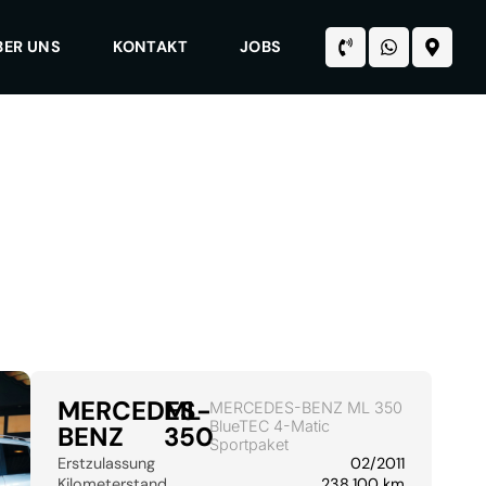
BER UNS
KONTAKT
JOBS
MERCEDES-
ML
MERCEDES-BENZ ML 350
BlueTEC 4-Matic
BENZ
350
Sportpaket
Erstzulassung
02/2011
Kilometerstand
238.100 km