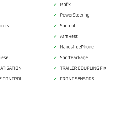
Isofix
✔
PowerSteering
✔
rrors
Sunroof
✔
ArmRest
✔
HandsfreePhone
✔
iesel
SportPackage
✔
ATISATION
TRAILER COUPLING FIX
✔
E CONTROL
FRONT SENSORS
✔