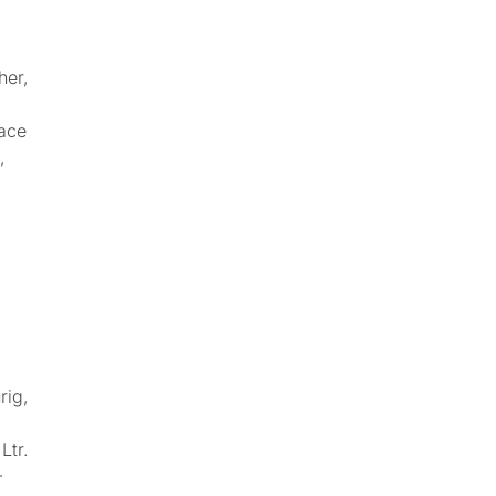
her,
face
,
rig,
Ltr.
-