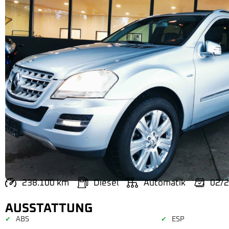
238.100 km
Diesel
Automatik
02/
AUSSTATTUNG
ABS
ESP
✔
✔