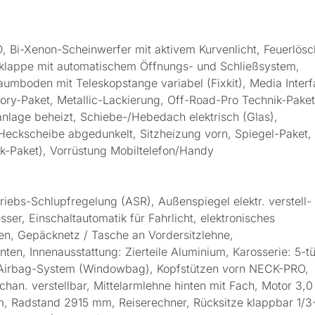
Bi-Xenon-Scheinwerfer mit aktivem Kurvenlicht, Feuerlösc
klappe mit automatischem Öffnungs- und Schließsystem,
aumboden mit Teleskopstange variabel (Fixkit), Media Inter
ory-Paket, Metallic-Lackierung, Off-Road-Pro Technik-Paket
nlage beheizt, Schiebe-/Hebedach elektrisch (Glas),
 Heckscheibe abgedunkelt, Sitzheizung vorn, Spiegel-Paket,
nik-Paket), Vorrüstung Mobiltelefon/Handy
riebs-Schlupfregelung (ASR), Außenspiegel elektr. verstell-
r, Einschaltautomatik für Fahrlicht, elektronisches
ten, Gepäcknetz / Tasche an Vordersitzlehne,
en, Innenausstattung: Zierteile Aluminium, Karosserie: 5-tü
pf-Airbag-System (Windowbag), Kopfstützen vorn NECK-PRO,
an. verstellbar, Mittelarmlehne hinten mit Fach, Motor 3,0 
, Radstand 2915 mm, Reiserechner, Rücksitze klappbar 1/3