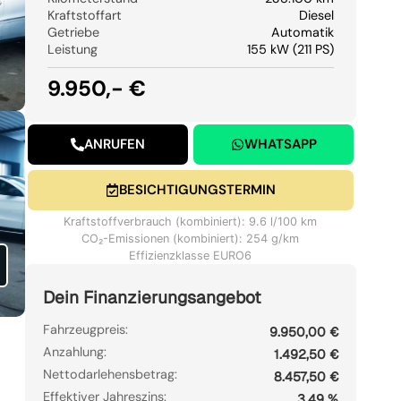
Kraftstoffart
Diesel
Getriebe
Automatik
Leistung
155 kW (211 PS)
9.950,- €
ANRUFEN
WHATSAPP
BESICHTIGUNGSTERMIN
Kraftstoffverbrauch (kombiniert): 9.6 l/100 km
CO₂-Emissionen (kombiniert): 254 g/km
Effizienzklasse EURO6
Dein Finanzierungsangebot
Fahrzeugpreis:
9.950,00 €
Anzahlung:
1.492,50 €
Nettodarlehensbetrag:
8.457,50 €
Effektiver Jahreszins:
3,49 %