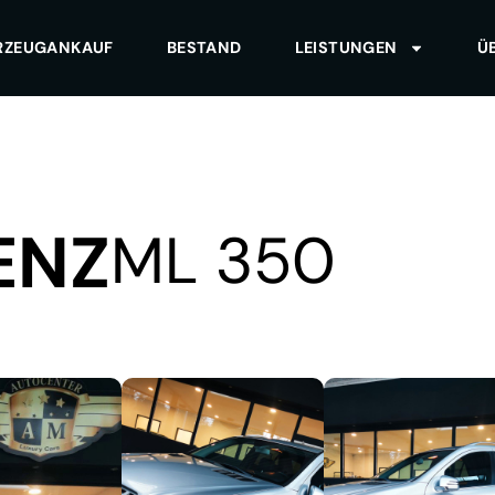
RZEUGANKAUF
BESTAND
LEISTUNGEN
Ü
ENZ
ML 350