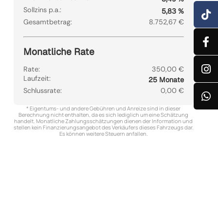
Sollzins p.a.:
5,83 %
Gesamtbetrag:
8.752,67 €
Monatliche Rate
Rate:
350,00 €
Laufzeit:
25 Monate
Schlussrate:
0,00 €
* Eigentums- und andere Gebühren und Anreize sind in dieser
Berechnung nicht enthalten, da es sich lediglich um eine Schätzung
handelt. Monatliche Zahlungsschätzungen dienen der Information und
stellen kein Finanzierungsangebot des Verkäufers dieses Fahrzeugs dar.
Es können weitere Steuern anfallen.