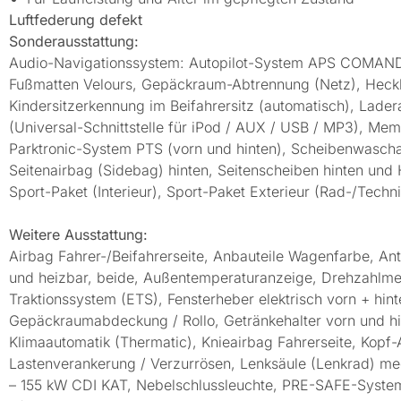
Luftfederung defekt
Sonderausstattung:
Audio-Navigationssystem: Autopilot-System APS COMAND, 
Fußmatten Velours, Gepäckraum-Abtrennung (Netz), Heck
Kindersitzerkennung im Beifahrersitz (automatisch), Lader
(Universal-Schnittstelle für iPod / AUX / USB / MP3), Mem
Parktronic-System PTS (vorn und hinten), Scheibenwascha
Seitenairbag (Sidebag) hinten, Seitenscheiben hinten und
Sport-Paket (Interieur), Sport-Paket Exterieur (Rad-/Tech
Weitere Ausstattung:
Airbag Fahrer-/Beifahrerseite, Anbauteile Wagenfarbe, Ant
und heizbar, beide, Außentemperaturanzeige, Drehzahlmesse
Traktionssystem (ETS), Fensterheber elektrisch vorn + hin
Gepäckraumabdeckung / Rollo, Getränkehalter vorn und hint
Klimaautomatik (Thermatic), Knieairbag Fahrerseite, Ko
Lastenverankerung / Verzurrösen, Lenksäule (Lenkrad) mech
– 155 kW CDI KAT, Nebelschlussleuchte, PRE-SAFE-System