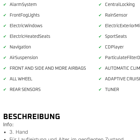
AlarmSystem
CentralLocking
✔
✔
FrontFogLights
RainSensor
✔
✔
ElectricWindows
ElectricExteriorMi
✔
✔
ElectricHeatedSeats
SportSeats
✔
✔
Navigation
CDPlayer
✔
✔
AirSuspension
ParticulateFilterD
✔
✔
FRONT AND SIDE AND MORE AIRBAGS
AUTOMATIC CLIM
✔
✔
ALL WHEEL
ADAPTIVE CRUIS
✔
✔
REAR SENSORS
TUNER
✔
✔
BESCHREIBUNG
Info:
3. Hand
Für Laufleistung und Alter im gepflegten Zustand