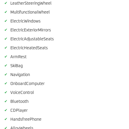
✔
LeatherSteeringWheel
✔
MultifunctionalWheel
✔
ElectricWindows
✔
ElectricExteriorMirrors
✔
ElectricAdjustableSeats
✔
ElectricHeatedSeats
✔
ArmRest
✔
SkiBag
✔
Navigation
✔
OnboardComputer
✔
VoiceControl
✔
Bluetooth
✔
CDPlayer
✔
HandsfreePhone
✔
AlloyWheels