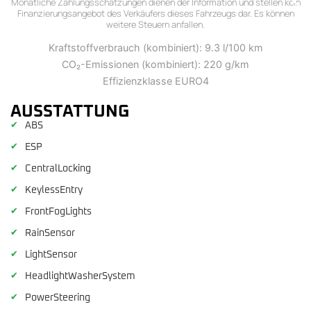
Monatliche Zahlungsschätzungen dienen der Information und stellen kein
Finanzierungsangebot des Verkäufers dieses Fahrzeugs dar. Es können
weitere Steuern anfallen.
Kraftstoffverbrauch (kombiniert): 9.3 l/100 km
CO₂-Emissionen (kombiniert): 220 g/km
Effizienzklasse EURO4
AUSSTATTUNG
✔
ABS
✔
ESP
✔
CentralLocking
✔
KeylessEntry
✔
FrontFogLights
✔
RainSensor
✔
LightSensor
✔
HeadlightWasherSystem
✔
PowerSteering