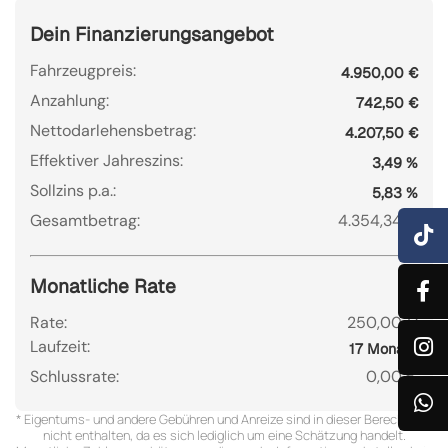
Dein Finanzierungsangebot
Fahrzeugpreis:
4.950,00 €
Anzahlung:
742,50 €
Nettodarlehensbetrag:
4.207,50 €
Effektiver Jahreszins:
3,49 %
Sollzins p.a.:
5,83 %
Gesamtbetrag:
4.354,34 €
Monatliche Rate
Rate:
250,00 €
Laufzeit:
17 Monate
Schlussrate:
0,00 €
* Eigentums- und andere Gebühren und Anreize sind in dieser Berechnung
nicht enthalten, da es sich lediglich um eine Schätzung handelt.