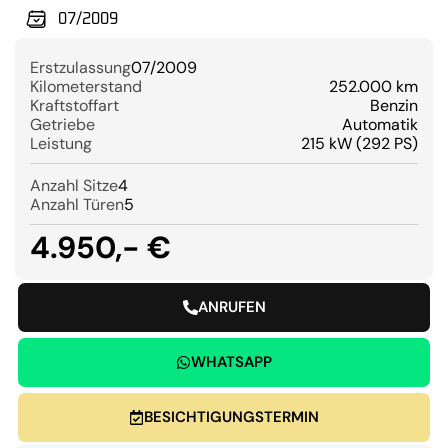
07/2009
Erstzulassung
07/2009
Kilometerstand
252.000 km
Kraftstoffart
Benzin
Getriebe
Automatik
Leistung
215 kW (292 PS)
Anzahl Sitze
4
Anzahl Türen
5
4.950,- €
ANRUFEN
WHATSAPP
BESICHTIGUNGSTERMIN