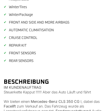
✔
WinterTires
✔
WinterPackage
✔
FRONT AND SIDE AND MORE AIRBAGS
✔
AUTOMATIC CLIMATISATION
✔
CRUISE CONTROL
✔
REPAIR KIT
✔
FRONT SENSORS
✔
REAR SENSORS
BESCHREIBUNG
IM KUNDENAUFTRAG
Steuerkette Kapput !!!!!! Aber das Auto Läuft und fährt
Wir bieten einen
Mercedes-Benz CLS 350 CG
I, dabei das
Facelift
zum Verkauf an. Das Fahrzeug wurde als
Langstreckenfahrzeug genutzt.
Sonderausstattung:
* Audio-