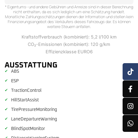
* Eigentums- und andere Gebühren und Anreize sind in dieser Berechnung
nicht enthalten, da es sich lediglich um eine Schätzung handelt.
Monatliche Zahlungsschätzungen dienen der Information und stellen kein
Finanzierungsangebot des Verkäufers dieses Fahrzeugs dar. Es können
weitere Steuern anfallen.
Kraftstoffverbrauch (kombiniert): 5,2 l/100 km
CO₂-Emissionen (kombiniert): 120 g/km
Effizienzklasse EURO6
AUSSTATTUNG
✔
ABS
✔
ESP
✔
TractionControl
✔
HillStartAssist
✔
TirePressureMonitoring
✔
LaneDepartureWarning
✔
BlindSpotMonitor