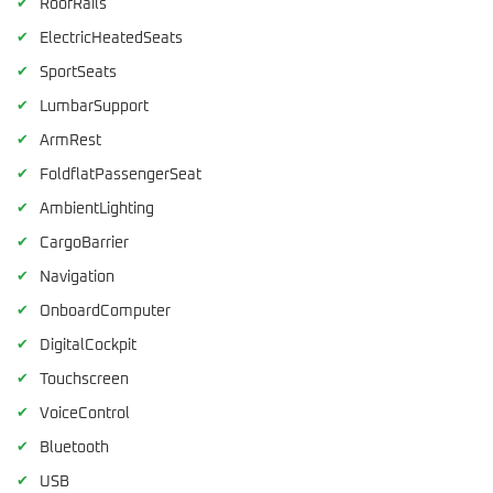
✔
RoofRails
✔
ElectricHeatedSeats
✔
SportSeats
✔
LumbarSupport
✔
ArmRest
✔
FoldflatPassengerSeat
✔
AmbientLighting
✔
CargoBarrier
✔
Navigation
✔
OnboardComputer
✔
DigitalCockpit
✔
Touchscreen
✔
VoiceControl
✔
Bluetooth
✔
USB