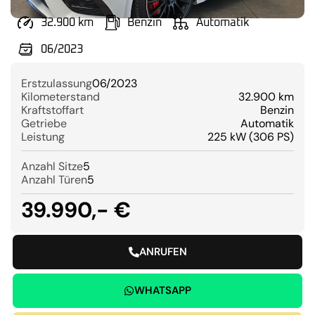
32.900 km
Benzin
Automatik
06/2023
Erstzulassung
06/2023
Kilometerstand
32.900 km
Kraftstoffart
Benzin
Getriebe
Automatik
Leistung
225 kW (306 PS)
Anzahl Sitze
5
Anzahl Türen
5
39.990,- €
ANRUFEN
WHATSAPP