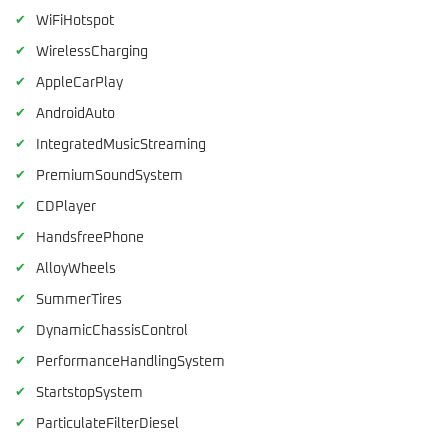
✔
WiFiHotspot
✔
WirelessCharging
✔
AppleCarPlay
✔
AndroidAuto
✔
IntegratedMusicStreaming
✔
PremiumSoundSystem
✔
CDPlayer
✔
HandsfreePhone
✔
AlloyWheels
✔
SummerTires
✔
DynamicChassisControl
✔
PerformanceHandlingSystem
✔
StartstopSystem
✔
ParticulateFilterDiesel