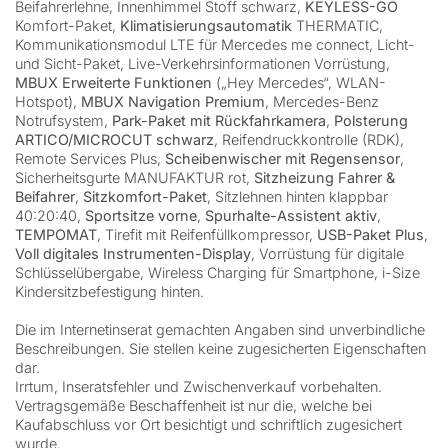
Beifahrerlehne, Innenhimmel Stoff schwarz,
KEYLESS-GO
Komfort-Paket,
Klimatisierungsautomatik
THERMATIC,
Kommunikationsmodul LTE für Mercedes me connect, Licht-
und Sicht-Paket, Live-Verkehrsinformationen Vorrüstung,
MBUX Erweiterte Funktionen
(„Hey Mercedes“, WLAN-
Hotspot),
MBUX Navigation Premium
, Mercedes-Benz
Notrufsystem,
Park-Paket mit Rückfahrkamera
,
Polsterung
ARTICO/MICROCUT schwarz
, Reifendruckkontrolle (RDK),
Remote Services Plus,
Scheibenwischer mit Regensensor
,
Sicherheitsgurte MANUFAKTUR rot,
Sitzheizung Fahrer &
Beifahrer
,
Sitzkomfort-Paket
, Sitzlehnen hinten klappbar
40:20:40,
Sportsitze vorne
,
Spurhalte-Assistent aktiv
,
TEMPOMAT
, Tirefit mit Reifenfüllkompressor,
USB-Paket Plus
,
Voll digitales Instrumenten-Display
, Vorrüstung für digitale
Schlüsselübergabe, Wireless Charging für Smartphone, i-Size
Kindersitzbefestigung hinten.
Die im Internetinserat gemachten Angaben sind unverbindliche
Beschreibungen. Sie stellen keine zugesicherten Eigenschaften
dar.
Irrtum, Inseratsfehler und Zwischenverkauf vorbehalten.
Vertragsgemäße Beschaffenheit ist nur die, welche bei
Kaufabschluss vor Ort besichtigt und schriftlich zugesichert
wurde.