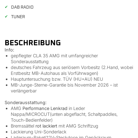
✔
DAB RADIO
✔
TUNER
BESCHREIBUNG
Info:
gepflegter CLA 35 AMG mit umfangreicher
Sonderausstattung
deutsches Fahrzeug aus seriösem Vorbesitz (2.Hand, wobei
Erstbesitz MB-Autohaus als Vorführwagen)
Hauptuntersuchung bzw. TÜV (HU+AU) NEU
MB-Junge-Sterne-Garantie bis November 2026 – ist
verlängerbar
Sonderausstattung:
AMG
Performance Lenkrad
in Leder
Nappa/MICROCUT(unten abgeflacht, Schaltpaddles,
Touch-Bedienfelder)
Bremssättel
rot lackiert
mit AMG Schriftzug
Lackierung Uni-Sonderlack
Laderaum-Paket(12V-Steckdose im Gepäckraum,