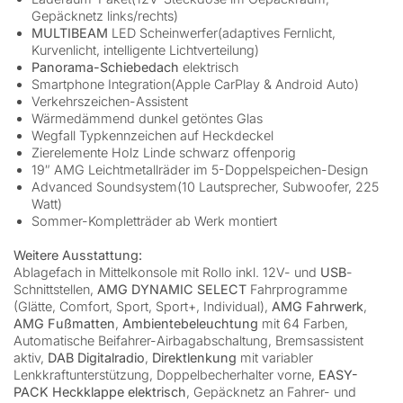
Gepäcknetz links/rechts)
MULTIBEAM
LED Scheinwerfer(adaptives Fernlicht,
Kurvenlicht, intelligente Lichtverteilung)
Panorama-Schiebedach
elektrisch
Smartphone Integration(Apple CarPlay & Android Auto)
Verkehrszeichen-Assistent
Wärmedämmend dunkel getöntes Glas
Wegfall Typkennzeichen auf Heckdeckel
Zierelemente Holz Linde schwarz offenporig
19″ AMG Leichtmetallräder im 5-Doppelspeichen-Design
Advanced Soundsystem(10 Lautsprecher, Subwoofer, 225
Watt)
Sommer-Kompletträder ab Werk montiert
Weitere Ausstattung:
Ablagefach in Mittelkonsole mit Rollo inkl. 12V- und
USB
-
Schnittstellen,
AMG DYNAMIC SELECT
Fahrprogramme
(Glätte, Comfort, Sport, Sport+, Individual),
AMG Fahrwerk
,
AMG Fußmatten
,
Ambientebeleuchtung
mit 64 Farben,
Automatische Beifahrer-Airbagabschaltung, Bremsassistent
aktiv,
DAB Digitalradio
,
Direktlenkung
mit variabler
Lenkkraftunterstützung, Doppelbecherhalter vorne,
EASY-
PACK Heckklappe elektrisch
, Gepäcknetz an Fahrer- und