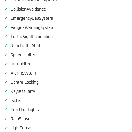
✔
DistanceWarningSystem
✔
CollisionAvoidance
✔
EmergencyCallSystem
✔
FatigueWarningSystem
✔
TrafficSignRecognition
✔
RearTrafficAlert
✔
SpeedLimiter
✔
Immobilizer
✔
AlarmSystem
✔
CentralLocking
✔
KeylessEntry
✔
Isofix
✔
FrontFogLights
✔
RainSensor
✔
LightSensor