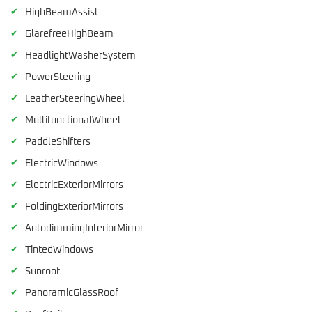
✔
HighBeamAssist
✔
GlarefreeHighBeam
✔
HeadlightWasherSystem
✔
PowerSteering
✔
LeatherSteeringWheel
✔
MultifunctionalWheel
✔
PaddleShifters
✔
ElectricWindows
✔
ElectricExteriorMirrors
✔
FoldingExteriorMirrors
✔
AutodimmingInteriorMirror
✔
TintedWindows
✔
Sunroof
✔
PanoramicGlassRoof