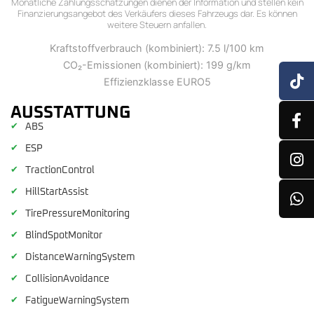
Monatliche Zahlungsschätzungen dienen der Information und stellen kein
Finanzierungsangebot des Verkäufers dieses Fahrzeugs dar. Es können
weitere Steuern anfallen.
Kraftstoffverbrauch (kombiniert): 7.5 l/100 km
CO₂-Emissionen (kombiniert): 199 g/km
Effizienzklasse EURO5
AUSSTATTUNG
✔
ABS
✔
ESP
✔
TractionControl
✔
HillStartAssist
✔
TirePressureMonitoring
✔
BlindSpotMonitor
✔
DistanceWarningSystem
✔
CollisionAvoidance
✔
FatigueWarningSystem