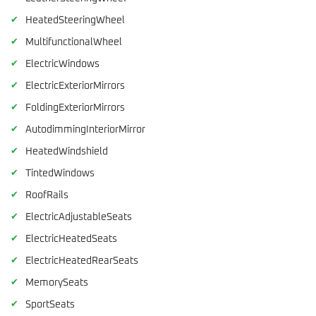
✔
HeatedSteeringWheel
✔
MultifunctionalWheel
✔
ElectricWindows
✔
ElectricExteriorMirrors
✔
FoldingExteriorMirrors
✔
AutodimmingInteriorMirror
✔
HeatedWindshield
✔
TintedWindows
✔
RoofRails
✔
ElectricAdjustableSeats
✔
ElectricHeatedSeats
✔
ElectricHeatedRearSeats
✔
MemorySeats
✔
SportSeats