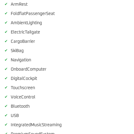
✔
ArmRest
✔
FoldflatPassengerSeat
✔
AmbientLighting
✔
ElectricTailgate
✔
CargoBarrier
✔
SkiBag
✔
Navigation
✔
OnboardComputer
✔
DigitalCockpit
✔
Touchscreen
✔
VoiceControl
✔
Bluetooth
✔
USB
✔
IntegratedMusicStreaming