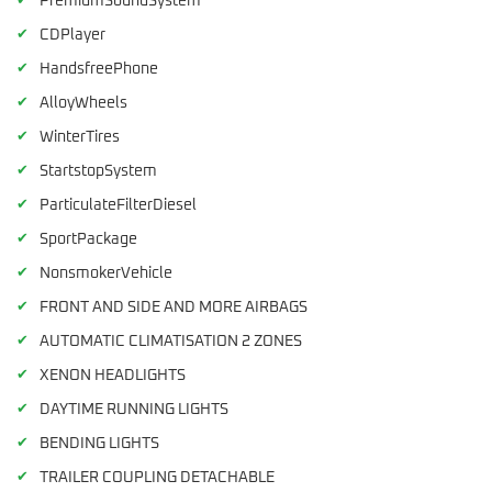
✔
PremiumSoundSystem
✔
CDPlayer
✔
HandsfreePhone
✔
AlloyWheels
✔
WinterTires
✔
StartstopSystem
✔
ParticulateFilterDiesel
✔
SportPackage
✔
NonsmokerVehicle
✔
FRONT AND SIDE AND MORE AIRBAGS
✔
AUTOMATIC CLIMATISATION 2 ZONES
✔
XENON HEADLIGHTS
✔
DAYTIME RUNNING LIGHTS
✔
BENDING LIGHTS
✔
TRAILER COUPLING DETACHABLE