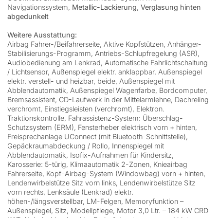
Navigationssystem,
Metallic-Lackierung
,
Verglasung hinten
abgedunkelt
Weitere Ausstattung:
Airbag Fahrer-/Beifahrerseite, Aktive Kopfstützen, Anhänger-
Stabilisierungs-Programm, Antriebs-Schlupfregelung (ASR),
Audiobedienung am Lenkrad, Automatische Fahrlichtschaltung
/ Lichtsensor, Außenspiegel elektr. anklappbar, Außenspiegel
elektr. verstell- und heizbar, beide, Außenspiegel mit
Abblendautomatik, Außenspiegel Wagenfarbe, Bordcomputer,
Bremsassistent, CD-Laufwerk in der Mittelarmlehne, Dachreling
verchromt, Einstiegsleisten (verchromt), Elektron.
Traktionskontrolle, Fahrassistenz-System: Überschlag-
Schutzsystem (ERM), Fensterheber elektrisch vorn + hinten,
Freisprechanlage UConnect (mit Bluetooth-Schnittstelle),
Gepäckraumabdeckung / Rollo, Innenspiegel mit
Abblendautomatik, Isofix-Aufnahmen für Kindersitz,
Karosserie: 5-türig, Klimaautomatik 2-Zonen, Knieairbag
Fahrerseite, Kopf-Airbag-System (Windowbag) vorn + hinten,
Lendenwirbelstütze Sitz vorn links, Lendenwirbelstütze Sitz
vorn rechts, Lenksäule (Lenkrad) elektr.
höhen-/längsverstellbar, LM-Felgen, Memoryfunktion –
Außenspiegel, Sitz, Modellpflege, Motor 3,0 Ltr. – 184 kW CRD