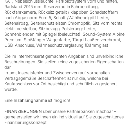
KAT, Nebelschlussleuchte, Parkpilotsystem vorn und hinten,
Radstand 2915 mm, Reserverad in Fahrbereifung,
Rückfahrkamera, Rücksitz geteilt / klappbar, Schadstoffarm
nach Abgasnorm Euro 5, Schalt-/Wählhebelgriff Leder,
Seitenairbag, Seitenschutzleisten Chromoptik, Sitz vorn rechts
elektr. verstellbar, Sitzbezug / Polsterung: Leder,
Sonnenblenden mit Spiegel (beleuchtet), Sound-System Alpine
Premium, Stoßfänger Wagenfarbe, Türgriff außen verchromt,
USB-Anschluss, Wärmeschutzverglasung (Dämmglas)
Die im Internetinserat gemachten Angaben sind unverbindliche
Beschreibungen. Sie stellen keine zugesicherten Eigenschaften
dar.
Irrtum, Inseratsfehler und Zwischenverkauf vorbehalten.
Vertragsgemäße Beschaffenheit ist nur die, welche bei
Kaufabschluss vor Ort besichtigt und schriftlich zugesichert
wurde.
Eine
Inzahlungnahme
ist möglich!
FINANZIERUNGEN
über unsere Partnerbanken machbar –
gerne erstellen wir Ihnen ein individuell auf Sie zugeschnittenes
Finanzierungskonzept.