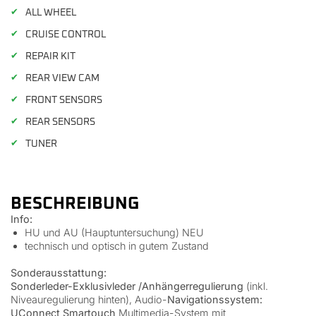
✔
ALL WHEEL
✔
CRUISE CONTROL
✔
REPAIR KIT
✔
REAR VIEW CAM
✔
FRONT SENSORS
✔
REAR SENSORS
✔
TUNER
BESCHREIBUNG
Info:
HU und AU (Hauptuntersuchung) NEU
technisch und optisch in gutem Zustand
Sonderausstattung:
Sonderleder-Exklusivleder /Anhängerregulierung
(inkl.
Niveauregulierung hinten), Audio-
Navigationssystem:
UConnect Smartouch
Multimedia-System mit