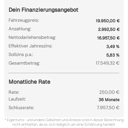
Dein Finanzierungsangebot
Fahrzeugpreis:
19.950,00 €
Anzahlung:
2.992,50 €
Nettodarlehensbetrag:
16.957,50 €
Effektiver Jahreszins:
3,49 %
Sollzins p.a.:
5,83 %
Gesamtbetrag:
17.549,32 €
Monatliche Rate
Rate:
250,00 €
Laufzeit:
36 Monate
Schlussrate:
7.957,50 €
* Eigentums- und andere Gebühren und Anreize sind in dieser Berechnung
nicht enthalten, da es sich lediglich um eine Schätzung handelt.