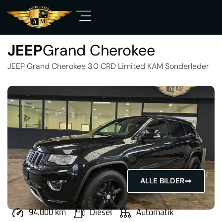
JEEP
Grand Cherokee
JEEP Grand Cherokee 3.0 CRD Limited KAM Sonderleder
ALLE BILDER
94.800 km
Diesel
Automatik