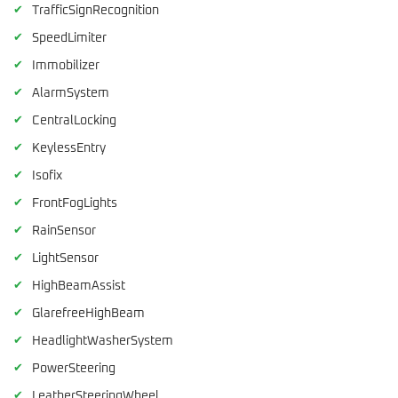
✔
TrafficSignRecognition
✔
SpeedLimiter
✔
Immobilizer
✔
AlarmSystem
✔
CentralLocking
✔
KeylessEntry
✔
Isofix
✔
FrontFogLights
✔
RainSensor
✔
LightSensor
✔
HighBeamAssist
✔
GlarefreeHighBeam
✔
HeadlightWasherSystem
✔
PowerSteering
✔
LeatherSteeringWheel