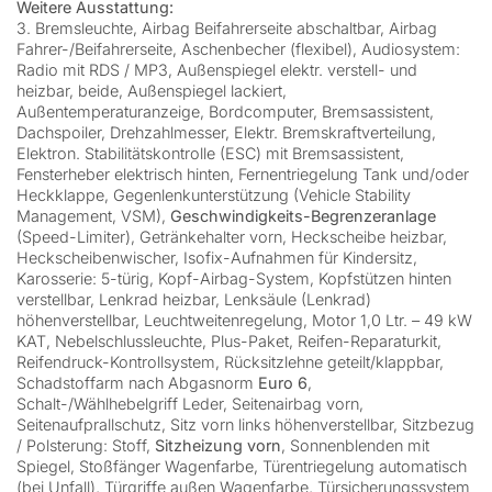
Weitere Ausstattung:
3. Bremsleuchte, Airbag Beifahrerseite abschaltbar, Airbag
Fahrer-/Beifahrerseite, Aschenbecher (flexibel), Audiosystem:
Radio mit RDS / MP3, Außenspiegel elektr. verstell- und
heizbar, beide, Außenspiegel lackiert,
Außentemperaturanzeige, Bordcomputer, Bremsassistent,
Dachspoiler, Drehzahlmesser, Elektr. Bremskraftverteilung,
Elektron. Stabilitätskontrolle (ESC) mit Bremsassistent,
Fensterheber elektrisch hinten, Fernentriegelung Tank und/oder
Heckklappe, Gegenlenkunterstützung (Vehicle Stability
Management, VSM),
Geschwindigkeits-Begrenzeranlage
(Speed-Limiter), Getränkehalter vorn, Heckscheibe heizbar,
Heckscheibenwischer, Isofix-Aufnahmen für Kindersitz,
Karosserie: 5-türig, Kopf-Airbag-System, Kopfstützen hinten
verstellbar, Lenkrad heizbar, Lenksäule (Lenkrad)
höhenverstellbar, Leuchtweitenregelung, Motor 1,0 Ltr. – 49 kW
KAT, Nebelschlussleuchte, Plus-Paket, Reifen-Reparaturkit,
Reifendruck-Kontrollsystem, Rücksitzlehne geteilt/klappbar,
Schadstoffarm nach Abgasnorm
Euro 6
,
Schalt-/Wählhebelgriff Leder, Seitenairbag vorn,
Seitenaufprallschutz, Sitz vorn links höhenverstellbar, Sitzbezug
/ Polsterung: Stoff,
Sitzheizung vorn
, Sonnenblenden mit
Spiegel, Stoßfänger Wagenfarbe, Türentriegelung automatisch
(bei Unfall), Türgriffe außen Wagenfarbe, Türsicherungssystem