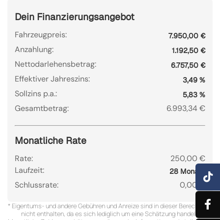
Dein Finanzierungsangebot
Fahrzeugpreis:
7.950,00 €
Anzahlung:
1.192,50 €
Nettodarlehensbetrag:
6.757,50 €
Effektiver Jahreszins:
3,49 %
Sollzins p.a.:
5,83 %
Gesamtbetrag:
6.993,34 €
Monatliche Rate
Rate:
250,00 €
Laufzeit:
28 Monate
Schlussrate:
0,00 €
* Eigentums- und andere Gebühren und Anreize sind in dieser Berechnung
nicht enthalten, da es sich lediglich um eine Schätzung handelt.