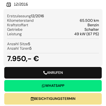
12/2016
Erstzulassung
12/2016
Kilometerstand
65.500 km
Kraftstoffart
Benzin
Getriebe
Schalter
Leistung
49 kW (67 PS)
Anzahl Sitze
5
Anzahl Türen
5
7.950,- €
ANRUFEN
WHATSAPP
BESICHTIGUNGSTERMIN