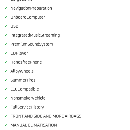
✔
NavigationPreparation
✔
OnboardComputer
✔
USB
✔
IntegratedMusicStreaming
✔
PremiumSoundSystem
✔
CDPlayer
✔
HandsfreePhone
✔
AlloyWheels
✔
SummerTires
✔
E10Compatible
✔
NonsmokerVehicle
✔
FullServiceHistory
✔
FRONT AND SIDE AND MORE AIRBAGS
✔
MANUAL CLIMATISATION