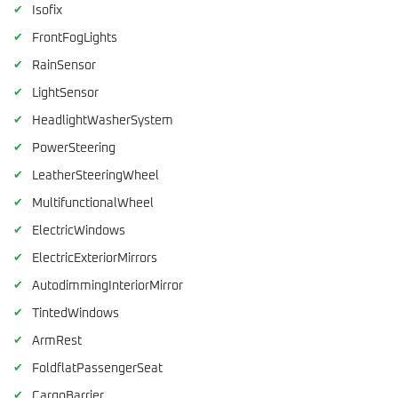
✔
Isofix
✔
FrontFogLights
✔
RainSensor
✔
LightSensor
✔
HeadlightWasherSystem
✔
PowerSteering
✔
LeatherSteeringWheel
✔
MultifunctionalWheel
✔
ElectricWindows
✔
ElectricExteriorMirrors
✔
AutodimmingInteriorMirror
✔
TintedWindows
✔
ArmRest
✔
FoldflatPassengerSeat
✔
CargoBarrier