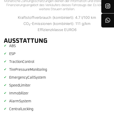
Monatliche Zahlungsschätzungen dienen der Information und stellen kein
Finanzierungsangebot des Verkäufers dieses Fahrzeugs dar. Es können
weitere Steuern anfallen.
Kraftstoffverbrauch (kombiniert): 4.7 l/100 km
CO₂-Emissionen (kombiniert): 111 g/km
Effizienzklasse EURO6
AUSSTATTUNG
✔
ABS
✔
ESP
✔
TractionControl
✔
TirePressureMonitoring
✔
EmergencyCallSystem
✔
SpeedLimiter
✔
Immobilizer
✔
AlarmSystem
✔
CentralLocking