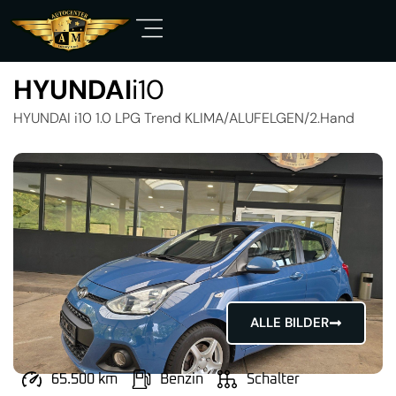
HYUNDAI
i10
HYUNDAI i10 1.0 LPG Trend KLIMA/ALUFELGEN/2.Hand
ALLE BILDER
65.500 km
Benzin
Schalter