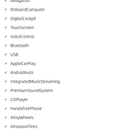
✔
Navigation
✔
OnboardComputer
✔
DigitalCockpit
✔
Touchscreen
✔
VoiceControl
✔
Bluetooth
✔
USB
✔
AppleCarPlay
✔
AndroidAuto
✔
IntegratedMusicStreaming
✔
PremiumSoundSystem
✔
CDPlayer
✔
HandsfreePhone
✔
AlloyWheels
✔
AllseasonTires