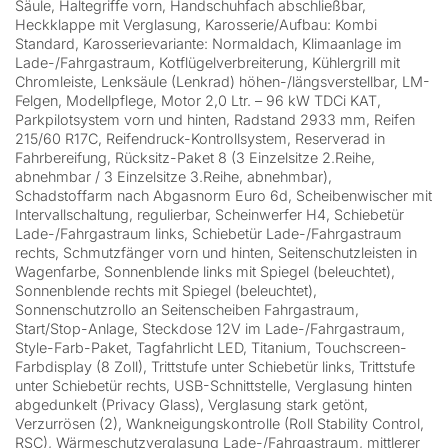
Säule, Haltegriffe vorn, Handschuhfach abschließbar,
Heckklappe mit Verglasung, Karosserie/Aufbau: Kombi
Standard, Karosserievariante: Normaldach, Klimaanlage im
Lade-/Fahrgastraum, Kotflügelverbreiterung, Kühlergrill mit
Chromleiste, Lenksäule (Lenkrad) höhen-/längsverstellbar, LM-
Felgen, Modellpflege, Motor 2,0 Ltr. – 96 kW TDCi KAT,
Parkpilotsystem vorn und hinten, Radstand 2933 mm, Reifen
215/60 R17C, Reifendruck-Kontrollsystem, Reserverad in
Fahrbereifung, Rücksitz-Paket 8 (3 Einzelsitze 2.Reihe,
abnehmbar / 3 Einzelsitze 3.Reihe, abnehmbar),
Schadstoffarm nach Abgasnorm Euro 6d, Scheibenwischer mit
Intervallschaltung, regulierbar, Scheinwerfer H4, Schiebetür
Lade-/Fahrgastraum links, Schiebetür Lade-/Fahrgastraum
rechts, Schmutzfänger vorn und hinten, Seitenschutzleisten in
Wagenfarbe, Sonnenblende links mit Spiegel (beleuchtet),
Sonnenblende rechts mit Spiegel (beleuchtet),
Sonnenschutzrollo an Seitenscheiben Fahrgastraum,
Start/Stop-Anlage, Steckdose 12V im Lade-/Fahrgastraum,
Style-Farb-Paket, Tagfahrlicht LED, Titanium, Touchscreen-
Farbdisplay (8 Zoll), Trittstufe unter Schiebetür links, Trittstufe
unter Schiebetür rechts, USB-Schnittstelle, Verglasung hinten
abgedunkelt (Privacy Glass), Verglasung stark getönt,
Verzurrösen (2), Wankneigungskontrolle (Roll Stability Control,
RSC), Wärmeschutzverglasung Lade-/Fahrgastraum, mittlerer