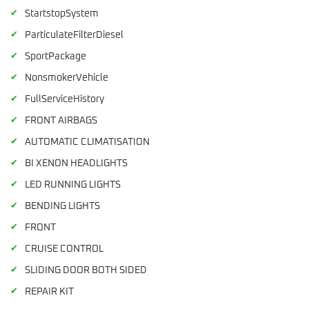
✔
StartstopSystem
✔
ParticulateFilterDiesel
✔
SportPackage
✔
NonsmokerVehicle
✔
FullServiceHistory
✔
FRONT AIRBAGS
✔
AUTOMATIC CLIMATISATION
✔
BI XENON HEADLIGHTS
✔
LED RUNNING LIGHTS
✔
BENDING LIGHTS
✔
FRONT
✔
CRUISE CONTROL
✔
SLIDING DOOR BOTH SIDED
✔
REPAIR KIT