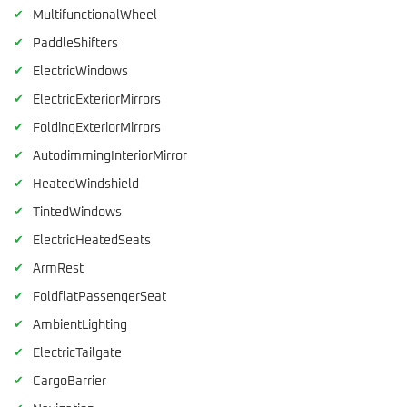
✔
MultifunctionalWheel
✔
PaddleShifters
✔
ElectricWindows
✔
ElectricExteriorMirrors
✔
FoldingExteriorMirrors
✔
AutodimmingInteriorMirror
✔
HeatedWindshield
✔
TintedWindows
✔
ElectricHeatedSeats
✔
ArmRest
✔
FoldflatPassengerSeat
✔
AmbientLighting
✔
ElectricTailgate
✔
CargoBarrier