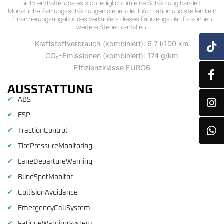
nicht enthalten, da es sich lediglich um eine Schätzung handelt.
Monatliche Zahlungsschätzungen dienen der Information und stellen kein
Finanzierungsangebot des Verkäufers dieses Fahrzeugs dar. Es können
weitere Steuern anfallen.
Kraftstoffverbrauch (kombiniert): 6.7 l/100 km
CO₂-Emissionen (kombiniert): 174 g/km
Effizienzklasse EURO6
AUSSTATTUNG
✔
ABS
✔
ESP
✔
TractionControl
✔
TirePressureMonitoring
✔
LaneDepartureWarning
✔
BlindSpotMonitor
✔
CollisionAvoidance
✔
EmergencyCallSystem
✔