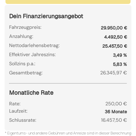
Dein Finanzierungsangebot
Fahrzeugpreis:
29.950,00 €
Anzahlung:
4.492,50 €
Nettodarlehensbetrag:
25.457,50 €
Effektiver Jahreszins:
3,49 %
Sollzins p.a.:
5,83 %
Gesamtbetrag:
26.345,97 €
Monatliche Rate
Rate:
250,00 €
Laufzeit:
36 Monate
Schlussrate:
16.457,50 €
* Eigentums- und andere Gebühren und Anreize sind in dieser Berechnung