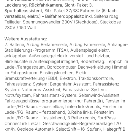
Lackierung
,
Rückfahrkamera
,
Sicht-Paket 3
,
Spurhalteassistent
, Sitz-Paket 37/38:
Fahrersitz (5-fach
verstellbar, elektr.)
–
Beifahrerdoppelsitz
inkl. Seitenairbag,
Teilleder, Spannungswandler 230V (Steckdose), Steckdose
230V / 150 Watt
Weitere Ausstattung:
2. Batterie, Airbag Beifahrerseite, Airbag Fahrerseite, Anhänger-
Stabilisierungs-Programm (TSA), Außenspiegel elektr.
anklappbar, Außenspiegel elektr. verstell- und heizbar,
Blinkleuchte in Außenspiegel integriert, Bodenbelag: Teppich im
Lade-/Fahrgastraum, Bordcomputer, Dachverkleidung Himmel
im Fahrgastraum, Einstiegsleuchten, Elektr.
Bremskraftverteilung (EBD), Elektron. Traktionskontrolle,
Fahrassistenz-System: Berganfahr-Assistent, Fahrassistenz-
System: Notbrems-Assistent, Fahrassistenz-System:
Notrufsystem, Fahrassistenz-System: Seitenwind-Assistent,
Fahrzeugschlüssel programmierbar (nur Fahrertür), Fenster im
Lade-/FG-Raum: – ausstellbar, hinten links/rechts, Fenster im
Lade-/FG-Raum: – feststehend, 3.Reihe links, Fenster im
Lade-/FG-Raum: – feststehend, 3.Reihe rechts, FordPass
Connect inkl. eCall, Geschwindigkeits-Begrenzeranlage 120
km/h, Getriebe Automatik SelectShift – (6-Stufen), Haltegriff B-