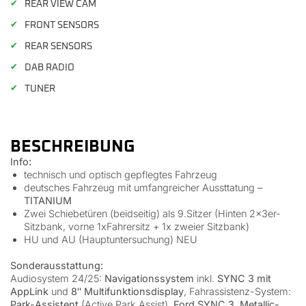
✔
REAR VIEW CAM
✔
FRONT SENSORS
✔
REAR SENSORS
✔
DAB RADIO
✔
TUNER
BESCHREIBUNG
Info:
technisch und optisch gepflegtes Fahrzeug
deutsches Fahrzeug mit umfangreicher Aussttatung –
TITANIUM
Zwei Schiebetüren (beidseitig) als 9.Sitzer (Hinten 2x3er-
Sitzbank, vorne 1xFahrersitz + 1x zweier Sitzbank)
HU und AU (Hauptuntersuchung) NEU
Sonderausstattung:
Audiosystem 24/25:
Navigationssystem
inkl.
SYNC 3 mit
AppLink
und
8″ Multifunktionsdisplay
, Fahrassistenz-System:
Park-Assistent
(Active Park Assist),
Ford SYNC 3
,
Metallic-