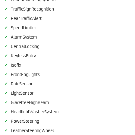
FatigueWarningSystem
✔
TrafficSignRecognition
✔
RearTrafficAlert
✔
SpeedLimiter
✔
AlarmSystem
✔
CentralLocking
✔
KeylessEntry
✔
Isofix
✔
FrontFogLights
✔
RainSensor
✔
LightSensor
✔
GlarefreeHighBeam
✔
HeadlightWasherSystem
✔
PowerSteering
✔
LeatherSteeringWheel