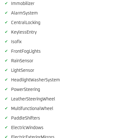
✔
Immobilizer
✔
AlarmSystem
✔
CentralLocking
✔
KeylessEntry
✔
Isofix
✔
FrontFogLights
✔
RainSensor
✔
LightSensor
✔
HeadlightWasherSystem
✔
PowerSteering
✔
LeatherSteeringWheel
✔
MultifunctionalWheel
✔
PaddleShifters
✔
ElectricWindows
✔
ElectricExteriorMirrors