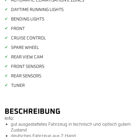
✔
AUTOMATIC CLIMATISATION 2 ZONES
✔
DAYTIME RUNNING LIGHTS
✔
BENDING LIGHTS
✔
FRONT
✔
CRUISE CONTROL
✔
SPARE WHEEL
✔
REAR VIEW CAM
✔
FRONT SENSORS
✔
REAR SENSORS
✔
TUNER
BESCHREIBUNG
Info:
gut ausgestattetes Fahrzeug in technisch und optisch gutem
Zustand
deutsches Fahrzeug aus 2.Hand