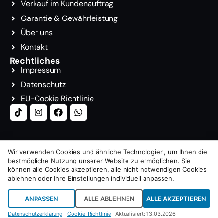
Verkauf im Kundenauftrag
Garantie & Gewährleistung
Über uns
Kontakt
Rechtliches
Impressum
Datenschutz
EU-Cookie Richtlinie
Wir verwenden Cookies und ähnliche Technologien, um Ihnen die
bestmögliche Nutzung unserer Website zu ermöglichen. Sie
© 2026. Alle Rechte Vorbehalten.
können alle Cookies akzeptieren, alle nicht notwendigen Cookies
ablehnen oder Ihre Einstellungen individuell anpassen.
Webseite: cardad.de
ANPASSEN
ALLE ABLEHNEN
ALLE AKZEPTIEREN
Datenschutzerklärung
·
Cookie-Richtlinie
· Aktualisiert: 13.03.2026
Cookie-Einstellungen