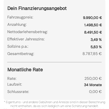
Dein Finanzierungsangebot
Fahrzeugpreis:
9.990,00 €
Anzahlung:
1.498,50 €
Nettodarlehensbetrag:
8.491,50 €
Effektiver Jahreszins:
3,49 %
Sollzins p.a.:
5,83 %
Gesamtbetrag:
8.787,85 €
Monatliche Rate
Rate:
250,00 €
Laufzeit:
34 Monate
Schlussrate:
0,00 €
* Eigentums- und andere Gebühren und Anreize sind in dieser Berechnung
nicht enthalten, da es sich lediglich um eine Schätzung handelt.