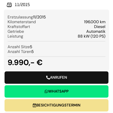
11/2015
Erstzulassung
11/2015
Kilometerstand
196.000 km
Kraftstoffart
Diesel
Getriebe
Automatik
Leistung
88 kW (120 PS)
Anzahl Sitze
5
Anzahl Türen
5
9.990,- €
ANRUFEN
WHATSAPP
BESICHTIGUNGSTERMIN