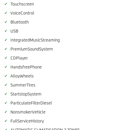
✔
Touchscreen
✔
VoiceControl
✔
Bluetooth
✔
USB
✔
IntegratedMusicStreaming
✔
PremiumSoundSystem
✔
CDPlayer
✔
HandsfreePhone
✔
AlloyWheels
✔
SummerTires
✔
StartstopSystem
✔
ParticulateFilterDiesel
✔
NonsmokerVehicle
✔
FullServiceHistory