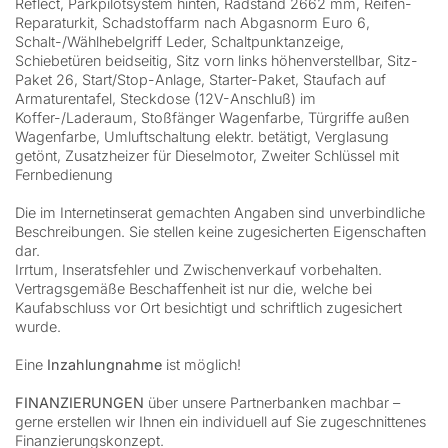
Reflect, Parkpilotsystem hinten, Radstand 2662 mm, Reifen-
Reparaturkit, Schadstoffarm nach Abgasnorm Euro 6,
Schalt-/Wählhebelgriff Leder, Schaltpunktanzeige,
Schiebetüren beidseitig, Sitz vorn links höhenverstellbar, Sitz-
Paket 26, Start/Stop-Anlage, Starter-Paket, Staufach auf
Armaturentafel, Steckdose (12V-Anschluß) im
Koffer-/Laderaum, Stoßfänger Wagenfarbe, Türgriffe außen
Wagenfarbe, Umluftschaltung elektr. betätigt, Verglasung
getönt, Zusatzheizer für Dieselmotor, Zweiter Schlüssel mit
Fernbedienung
Die im Internetinserat gemachten Angaben sind unverbindliche
Beschreibungen. Sie stellen keine zugesicherten Eigenschaften
dar.
Irrtum, Inseratsfehler und Zwischenverkauf vorbehalten.
Vertragsgemäße Beschaffenheit ist nur die, welche bei
Kaufabschluss vor Ort besichtigt und schriftlich zugesichert
wurde.
Eine
Inzahlungnahme
ist möglich!
FINANZIERUNGEN
über unsere Partnerbanken machbar –
gerne erstellen wir Ihnen ein individuell auf Sie zugeschnittenes
Finanzierungskonzept.