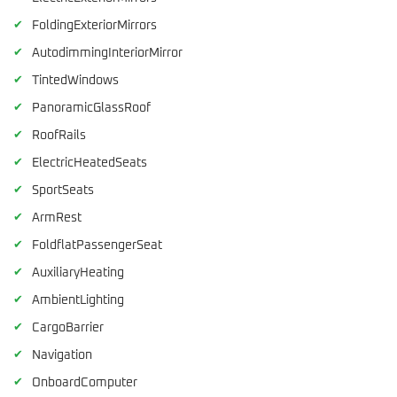
✔
FoldingExteriorMirrors
✔
AutodimmingInteriorMirror
✔
TintedWindows
✔
PanoramicGlassRoof
✔
RoofRails
✔
ElectricHeatedSeats
✔
SportSeats
✔
ArmRest
✔
FoldflatPassengerSeat
✔
AuxiliaryHeating
✔
AmbientLighting
✔
CargoBarrier
✔
Navigation
✔
OnboardComputer