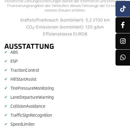
Monatliche Zahlungsschätzungen dienen der Information und stellen kein
Finanzierungsangebot des Verkäufers dieses Fahrzeugs dar. Es können
weitere Steuern anfallen.
Kraftstoffverbrauch (kombiniert): 5,2 l/100 km
CO₂-Emissionen (kombiniert): 120 g/km
Effizienzklasse EURO6
AUSSTATTUNG
✔
ABS
✔
ESP
✔
TractionControl
✔
HillStartAssist
✔
TirePressureMonitoring
✔
LaneDepartureWarning
✔
CollisionAvoidance
✔
TrafficSignRecognition
✔
SpeedLimiter