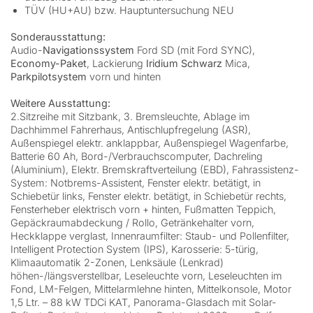
TÜV (HU+AU) bzw. Hauptuntersuchung NEU
Sonderausstattung:
Audio-
Navigationssystem
Ford SD (mit Ford SYNC),
Economy-Paket
, Lackierung
Iridium Schwarz
Mica,
Parkpilotsystem
vorn und hinten
Weitere Ausstattung:
2.Sitzreihe mit Sitzbank, 3. Bremsleuchte, Ablage im
Dachhimmel Fahrerhaus, Antischlupfregelung (ASR),
Außenspiegel elektr. anklappbar, Außenspiegel Wagenfarbe,
Batterie 60 Ah, Bord-/Verbrauchscomputer, Dachreling
(Aluminium), Elektr. Bremskraftverteilung (EBD), Fahrassistenz-
System: Notbrems-Assistent, Fenster elektr. betätigt, in
Schiebetür links, Fenster elektr. betätigt, in Schiebetür rechts,
Fensterheber elektrisch vorn + hinten, Fußmatten Teppich,
Gepäckraumabdeckung / Rollo, Getränkehalter vorn,
Heckklappe verglast, Innenraumfilter: Staub- und Pollenfilter,
Intelligent Protection System (IPS), Karosserie: 5-türig,
Klimaautomatik 2-Zonen, Lenksäule (Lenkrad)
höhen-/längsverstellbar, Leseleuchte vorn, Leseleuchten im
Fond, LM-Felgen, Mittelarmlehne hinten, Mittelkonsole, Motor
1,5 Ltr. – 88 kW TDCi KAT, Panorama-Glasdach mit Solar-