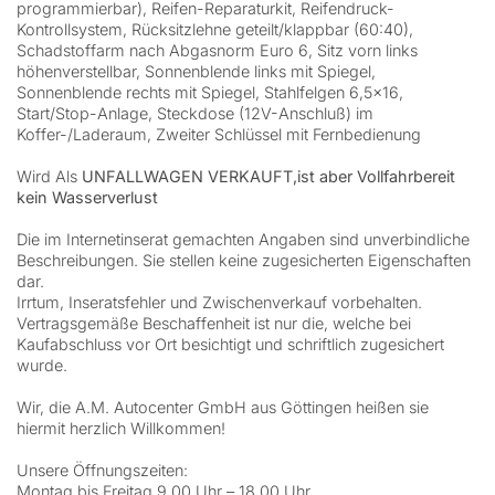
programmierbar), Reifen-Reparaturkit, Reifendruck-
Kontrollsystem, Rücksitzlehne geteilt/klappbar (60:40),
Schadstoffarm nach Abgasnorm Euro 6, Sitz vorn links
höhenverstellbar, Sonnenblende links mit Spiegel,
Sonnenblende rechts mit Spiegel, Stahlfelgen 6,5×16,
Start/Stop-Anlage, Steckdose (12V-Anschluß) im
Koffer-/Laderaum, Zweiter Schlüssel mit Fernbedienung
Wird Als
UNFALLWAGEN VERKAUFT,ist aber Vollfahrbereit
kein Wasserverlust
Die im Internetinserat gemachten Angaben sind unverbindliche
Beschreibungen. Sie stellen keine zugesicherten Eigenschaften
dar.
Irrtum, Inseratsfehler und Zwischenverkauf vorbehalten.
Vertragsgemäße Beschaffenheit ist nur die, welche bei
Kaufabschluss vor Ort besichtigt und schriftlich zugesichert
wurde.
Wir, die A.M. Autocenter GmbH aus Göttingen heißen sie
hiermit herzlich Willkommen!
Unsere Öffnungszeiten:
Montag bis Freitag 9.00 Uhr – 18.00 Uhr