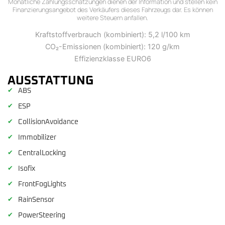
Monatliche Zahlungsschätzungen dienen der Information und stellen kein
Finanzierungsangebot des Verkäufers dieses Fahrzeugs dar. Es können
weitere Steuern anfallen.
Kraftstoffverbrauch (kombiniert): 5,2 l/100 km
CO₂-Emissionen (kombiniert): 120 g/km
Effizienzklasse EURO6
AUSSTATTUNG
✔
ABS
✔
ESP
✔
CollisionAvoidance
✔
Immobilizer
✔
CentralLocking
✔
Isofix
✔
FrontFogLights
✔
RainSensor
✔
PowerSteering