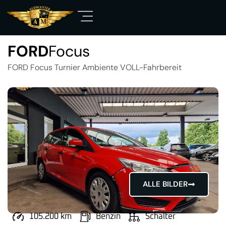
FORD
Focus
FORD Focus Turnier Ambiente VOLL-Fahrbereit
ALLE BILDER
105.200 km
Benzin
Schalter