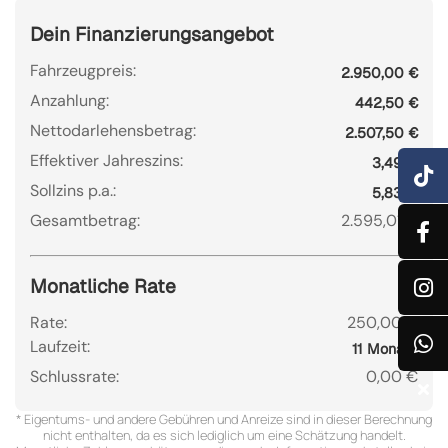
Dein Finanzierungsangebot
Fahrzeugpreis:
2.950,00 €
Anzahlung:
442,50 €
Nettodarlehensbetrag:
2.507,50 €
Effektiver Jahreszins:
3,49 %
Sollzins p.a.:
5,83 %
Gesamtbetrag:
2.595,01 €
Monatliche Rate
Rate:
250,00 €
Laufzeit:
11 Monate
Schlussrate:
0,00 €
* Eigentums- und andere Gebühren und Anreize sind in dieser Berechnung
nicht enthalten, da es sich lediglich um eine Schätzung handelt.