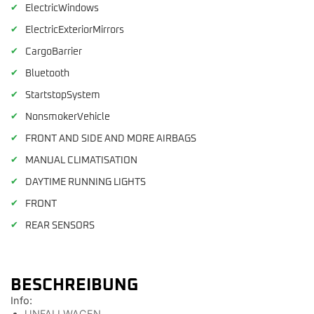
✔
ElectricWindows
✔
ElectricExteriorMirrors
✔
CargoBarrier
✔
Bluetooth
✔
StartstopSystem
✔
NonsmokerVehicle
✔
FRONT AND SIDE AND MORE AIRBAGS
✔
MANUAL CLIMATISATION
✔
DAYTIME RUNNING LIGHTS
✔
FRONT
✔
REAR SENSORS
BESCHREIBUNG
Info:
UNFALLWAGEN