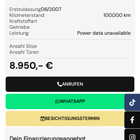
Erstzulassung
06/2007
Kilometerstand
100.000 km
Kraftstoffart
Getriebe
Leistung
Power data unavailable
Anzahl Sitze
Anzahl Türen
8.950,- €
ANRUFEN
WHATSAPP
BESICHTIGUNGSTERMIN
Dein Finanzierungsangebot