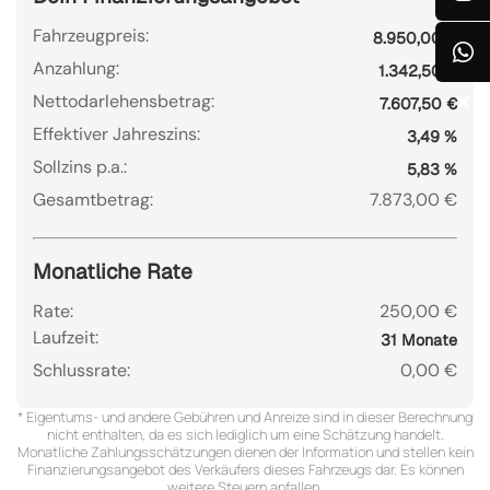
Fahrzeugpreis:
8.950,00 €
Anzahlung:
1.342,50 €
Nettodarlehensbetrag:
7.607,50 €
Effektiver Jahreszins:
3,49 %
Sollzins p.a.:
5,83 %
Gesamtbetrag:
7.873,00 €
Monatliche Rate
Rate:
250,00 €
Laufzeit:
31 Monate
Schlussrate:
0,00 €
* Eigentums- und andere Gebühren und Anreize sind in dieser Berechnung
nicht enthalten, da es sich lediglich um eine Schätzung handelt.
Monatliche Zahlungsschätzungen dienen der Information und stellen kein
Finanzierungsangebot des Verkäufers dieses Fahrzeugs dar. Es können
weitere Steuern anfallen.