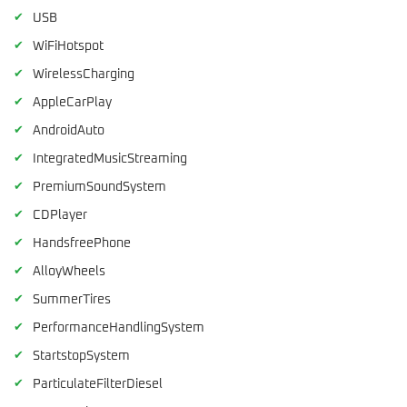
✔
USB
✔
WiFiHotspot
✔
WirelessCharging
✔
AppleCarPlay
✔
AndroidAuto
✔
IntegratedMusicStreaming
✔
PremiumSoundSystem
✔
CDPlayer
✔
HandsfreePhone
✔
AlloyWheels
✔
SummerTires
✔
PerformanceHandlingSystem
✔
StartstopSystem
✔
ParticulateFilterDiesel