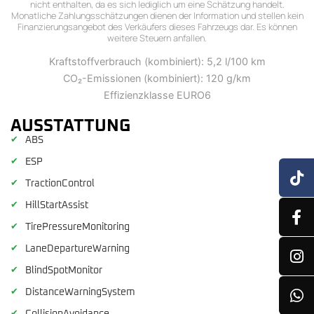
nicht enthalten, da es sich lediglich um eine Schätzung handelt.
Monatliche Zahlungsschätzungen dienen der Information und stellen kein
Finanzierungsangebot des Verkäufers dieses Fahrzeugs dar. Es können
weitere Steuern anfallen.
Kraftstoffverbrauch (kombiniert): 5,2 l/100 km
CO₂-Emissionen (kombiniert): 120 g/km
Effizienzklasse EURO6
AUSSTATTUNG
✔
ABS
✔
ESP
✔
TractionControl
✔
HillStartAssist
✔
TirePressureMonitoring
✔
LaneDepartureWarning
✔
BlindSpotMonitor
✔
DistanceWarningSystem
✔