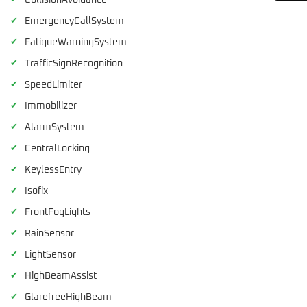
CollisionAvoidance
✔
EmergencyCallSystem
✔
FatigueWarningSystem
✔
TrafficSignRecognition
✔
SpeedLimiter
✔
Immobilizer
✔
AlarmSystem
✔
CentralLocking
✔
KeylessEntry
✔
Isofix
✔
FrontFogLights
✔
RainSensor
✔
LightSensor
✔
HighBeamAssist
✔
GlarefreeHighBeam