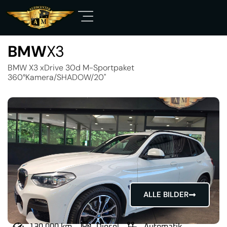
BMW
X3
BMW X3 xDrive 30d M-Sportpaket
360°Kamera/SHADOW/20"
ALLE BILDER