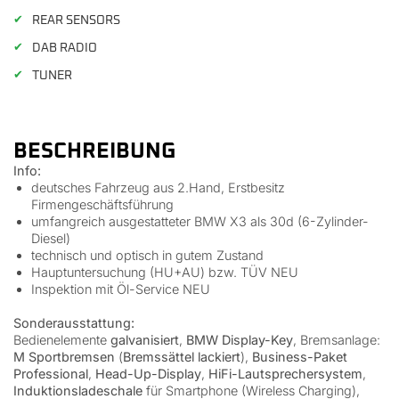
✔
REAR SENSORS
✔
DAB RADIO
✔
TUNER
BESCHREIBUNG
Info:
deutsches Fahrzeug aus 2.Hand, Erstbesitz
Firmengeschäftsführung
umfangreich ausgestatteter BMW X3 als 30d (6-Zylinder-
Diesel)
technisch und optisch in gutem Zustand
Hauptuntersuchung (HU+AU) bzw. TÜV NEU
Inspektion mit Öl-Service NEU
Sonderausstattung:
Bedienelemente
galvanisiert
,
BMW Display-Key
, Bremsanlage:
M Sportbremsen
(
Bremssättel lackiert
),
Business-Paket
Professional
,
Head-Up-Display
,
HiFi-Lautsprechersystem
,
Induktionsladeschale
für Smartphone (Wireless Charging),