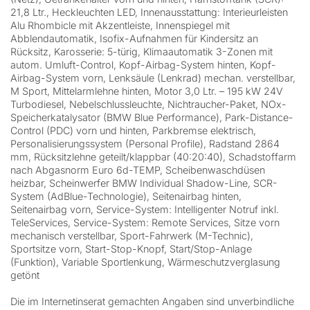
21,8 Ltr., Heckleuchten LED, Innenausstattung: Interieurleisten
Alu Rhombicle mit Akzentleiste, Innenspiegel mit
Abblendautomatik, Isofix-Aufnahmen für Kindersitz an
Rücksitz, Karosserie: 5-türig, Klimaautomatik 3-Zonen mit
autom. Umluft-Control, Kopf-Airbag-System hinten, Kopf-
Airbag-System vorn, Lenksäule (Lenkrad) mechan. verstellbar,
M Sport, Mittelarmlehne hinten, Motor 3,0 Ltr. – 195 kW 24V
Turbodiesel, Nebelschlussleuchte, Nichtraucher-Paket, NOx-
Speicherkatalysator (BMW Blue Performance), Park-Distance-
Control (PDC) vorn und hinten, Parkbremse elektrisch,
Personalisierungssystem (Personal Profile), Radstand 2864
mm, Rücksitzlehne geteilt/klappbar (40:20:40), Schadstoffarm
nach Abgasnorm Euro 6d-TEMP, Scheibenwaschdüsen
heizbar, Scheinwerfer BMW Individual Shadow-Line, SCR-
System (AdBlue-Technologie), Seitenairbag hinten,
Seitenairbag vorn, Service-System: Intelligenter Notruf inkl.
TeleServices, Service-System: Remote Services, Sitze vorn
mechanisch verstellbar, Sport-Fahrwerk (M-Technic),
Sportsitze vorn, Start-Stop-Knopf, Start/Stop-Anlage
(Funktion), Variable Sportlenkung, Wärmeschutzverglasung
getönt
Die im Internetinserat gemachten Angaben sind unverbindliche