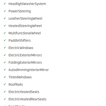
✔
HeadlightWasherSystem
✔
PowerSteering
✔
LeatherSteeringWheel
✔
HeatedSteeringWheel
✔
MultifunctionalWheel
✔
PaddleShifters
✔
ElectricWindows
✔
ElectricExteriorMirrors
✔
FoldingExteriorMirrors
✔
AutodimmingInteriorMirror
✔
TintedWindows
✔
RoofRails
✔
ElectricHeatedSeats
✔
ElectricHeatedRearSeats