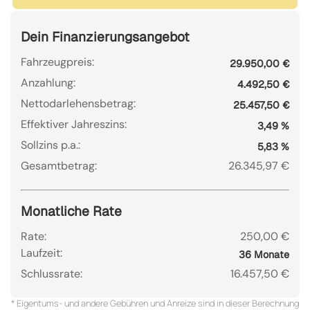
Dein Finanzierungsangebot
Fahrzeugpreis:
29.950,00 €
Anzahlung:
4.492,50 €
Nettodarlehensbetrag:
25.457,50 €
Effektiver Jahreszins:
3,49 %
Sollzins p.a.:
5,83 %
Gesamtbetrag:
26.345,97 €
Monatliche Rate
Rate:
250,00 €
Laufzeit:
36 Monate
Schlussrate:
16.457,50 €
* Eigentums- und andere Gebühren und Anreize sind in dieser Berechnung