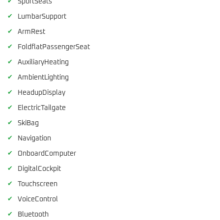
✔
SportSeats
✔
LumbarSupport
✔
ArmRest
✔
FoldflatPassengerSeat
✔
AuxiliaryHeating
✔
AmbientLighting
✔
HeadupDisplay
✔
ElectricTailgate
✔
SkiBag
✔
Navigation
✔
OnboardComputer
✔
DigitalCockpit
✔
Touchscreen
✔
VoiceControl
✔
Bluetooth