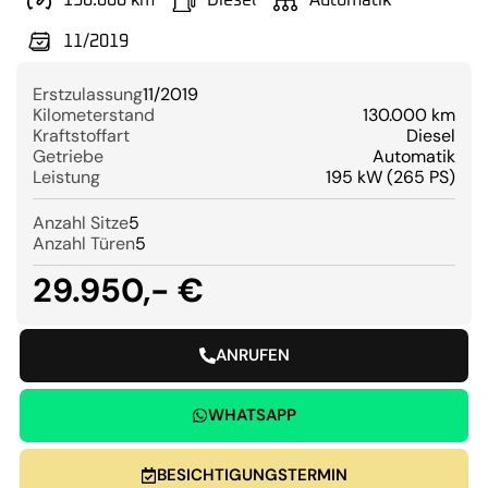
130.000 km
Diesel
Automatik
11/2019
Erstzulassung
11/2019
Kilometerstand
130.000 km
Kraftstoffart
Diesel
Getriebe
Automatik
Leistung
195 kW (265 PS)
Anzahl Sitze
5
Anzahl Türen
5
29.950,- €
ANRUFEN
WHATSAPP
BESICHTIGUNGSTERMIN