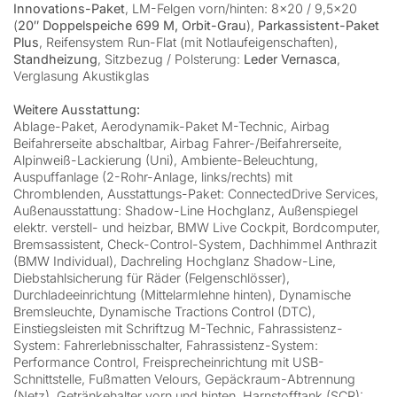
Innovations-Paket
, LM-Felgen vorn/hinten: 8×20 / 9,5×20
(
20″ Doppelspeiche 699 M, Orbit-Grau
),
Parkassistent-Paket
Plus
, Reifensystem Run-Flat (mit Notlaufeigenschaften),
Standheizung
, Sitzbezug / Polsterung:
Leder Vernasca
,
Verglasung Akustikglas
Weitere Ausstattung:
Ablage-Paket, Aerodynamik-Paket M-Technic, Airbag
Beifahrerseite abschaltbar, Airbag Fahrer-/Beifahrerseite,
Alpinweiß-Lackierung (Uni), Ambiente-Beleuchtung,
Auspuffanlage (2-Rohr-Anlage, links/rechts) mit
Chromblenden, Ausstattungs-Paket: ConnectedDrive Services,
Außenausstattung: Shadow-Line Hochglanz, Außenspiegel
elektr. verstell- und heizbar, BMW Live Cockpit, Bordcomputer,
Bremsassistent, Check-Control-System, Dachhimmel Anthrazit
(BMW Individual), Dachreling Hochglanz Shadow-Line,
Diebstahlsicherung für Räder (Felgenschlösser),
Durchladeeinrichtung (Mittelarmlehne hinten), Dynamische
Bremsleuchte, Dynamische Tractions Control (DTC),
Einstiegsleisten mit Schriftzug M-Technic, Fahrassistenz-
System: Fahrerlebnisschalter, Fahrassistenz-System:
Performance Control, Freisprecheinrichtung mit USB-
Schnittstelle, Fußmatten Velours, Gepäckraum-Abtrennung
(Netz), Getränkehalter vorn und hinten, Harnstofftank (SCR):