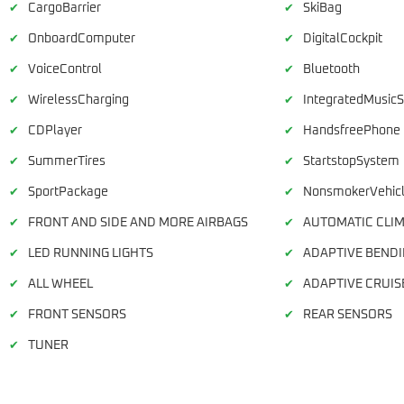
CargoBarrier
SkiBag
✔
✔
OnboardComputer
DigitalCockpit
✔
✔
VoiceControl
Bluetooth
✔
✔
WirelessCharging
IntegratedMusic
✔
✔
CDPlayer
HandsfreePhone
✔
✔
SummerTires
StartstopSystem
✔
✔
SportPackage
NonsmokerVehic
✔
✔
FRONT AND SIDE AND MORE AIRBAGS
AUTOMATIC CLIM
✔
✔
LED RUNNING LIGHTS
ADAPTIVE BENDI
✔
✔
ALL WHEEL
ADAPTIVE CRUIS
✔
✔
FRONT SENSORS
REAR SENSORS
✔
✔
TUNER
✔