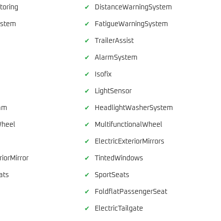
toring
DistanceWarningSystem
✔
ystem
FatigueWarningSystem
✔
TrailerAssist
✔
AlarmSystem
✔
Isofix
✔
LightSensor
✔
am
HeadlightWasherSystem
✔
Wheel
MultifunctionalWheel
✔
ElectricExteriorMirrors
✔
iorMirror
TintedWindows
✔
ats
SportSeats
✔
FoldflatPassengerSeat
✔
ElectricTailgate
✔