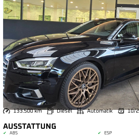
133.500 km
Diesel
Automatik
10/
AUSSTATTUNG
ABS
ESP
✔
✔