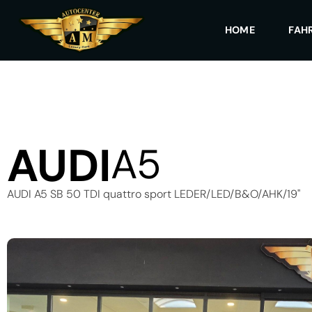
HOME
FAH
AUDI
A5
AUDI A5 SB 50 TDI quattro sport LEDER/LED/B&O/AHK/19"