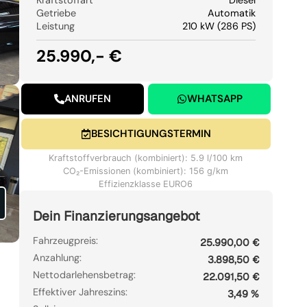
Getriebe
Automatik
Leistung
210 kW (286 PS)
25.990,- €
ANRUFEN
WHATSAPP
BESICHTIGUNGSTERMIN
Kraftstoffverbrauch (kombiniert): 5.9 l/100 km
CO₂-Emissionen (kombiniert): 156 g/km
Effizienzklasse EURO6
Dein Finanzierungsangebot
Fahrzeugpreis:
25.990,00 €
Anzahlung:
3.898,50 €
Nettodarlehensbetrag:
22.091,50 €
Effektiver Jahreszins:
3,49 %