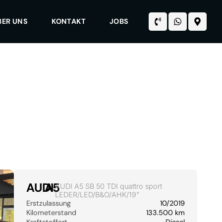
BER UNS
KONTAKT
JOBS
AUDI
A5
AUDI A5 SB 50 TDI quattro sport
LEDER/LED/B&O/AHK/19"
Erstzulassung
10/2019
Kilometerstand
133.500 km
Kraftstoffart
Diesel