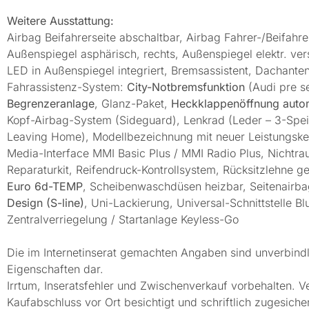
Weitere Ausstattung:
Airbag Beifahrerseite abschaltbar, Airbag Fahrer-/Beifahre
Außenspiegel asphärisch, rechts, Außenspiegel elektr. ver
LED in Außenspiegel integriert, Bremsassistent, Dachante
Fahrassistenz-System:
City-Notbremsfunktion
(Audi pre s
Begrenzeranlage
, Glanz-Paket,
Heckklappenöffnung auto
Kopf-Airbag-System (Sideguard), Lenkrad (Leder – 3-Speic
Leaving Home), Modellbezeichnung mit neuer Leistungsken
Media-Interface MMI Basic Plus / MMI Radio Plus, Nichtra
Reparaturkit, Reifendruck-Kontrollsystem, Rücksitzlehne 
Euro 6d-TEMP
, Scheibenwaschdüsen heizbar, Seitenairbag
Design (S-line)
, Uni-Lackierung, Universal-Schnittstelle 
Zentralverriegelung / Startanlage Keyless-Go
Die im Internetinserat gemachten Angaben sind unverbindl
Eigenschaften dar.
Irrtum, Inseratsfehler und Zwischenverkauf vorbehalten. V
Kaufabschluss vor Ort besichtigt und schriftlich zugesiche