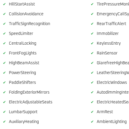
HillStartAssist
TirePressureMoni
✔
✔
CollisionAvoidance
EmergencyCallS
✔
✔
TrafficSignRecognition
RearTrafficAlert
✔
✔
SpeedLimiter
Immobilizer
✔
✔
CentralLocking
KeylessEntry
✔
✔
FrontFogLights
RainSensor
✔
✔
HighBeamAssist
GlarefreeHighBe
✔
✔
PowerSteering
LeatherSteering
✔
✔
PaddleShifters
ElectricWindows
✔
✔
FoldingExteriorMirrors
AutodimmingInter
✔
✔
ElectricAdjustableSeats
ElectricHeatedSe
✔
✔
LumbarSupport
ArmRest
✔
✔
AuxiliaryHeating
AmbientLighting
✔
✔