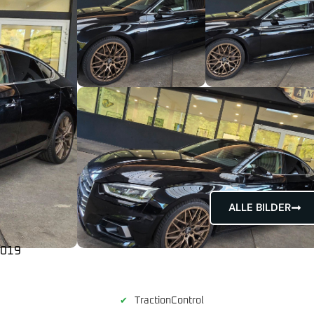
ALLE BILDER
2019
TractionControl
✔