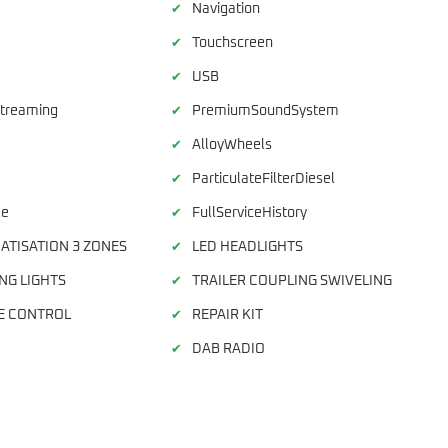
Navigation
✔
Touchscreen
✔
USB
✔
Streaming
PremiumSoundSystem
✔
AlloyWheels
✔
ParticulateFilterDiesel
✔
le
FullServiceHistory
✔
ATISATION 3 ZONES
LED HEADLIGHTS
✔
NG LIGHTS
TRAILER COUPLING SWIVELING
✔
E CONTROL
REPAIR KIT
✔
DAB RADIO
✔