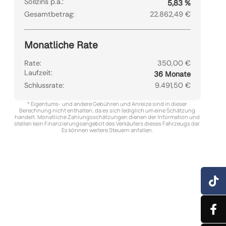
Sollzins p.a.:
5,83 %
Gesamtbetrag:
22.862,49 €
Monatliche Rate
Rate:
350,00 €
Laufzeit:
36 Monate
Schlussrate:
9.491,50 €
* Eigentums- und andere Gebühren und Anreize sind in dieser
Berechnung nicht enthalten, da es sich lediglich um eine Schätzung
handelt. Monatliche Zahlungsschätzungen dienen der Information und
stellen kein Finanzierungsangebot des Verkäufers dieses Fahrzeugs dar.
Es können weitere Steuern anfallen.